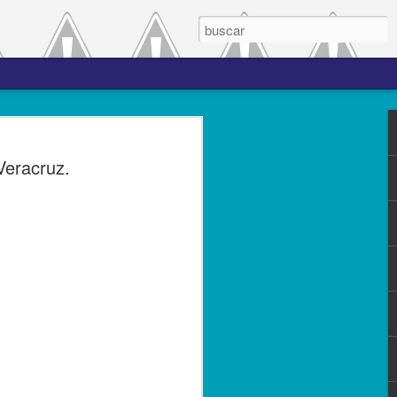
 el periodo de
Veracruz.
a entre las versiones
del complemento Carta
l Líder
ero de 2023.- El Servicio de
(SAT), comprometido con mejorar los
s contribuyentes la emisión de los
s complementos, publicó el 28 de
n 3.0, la cual entró en vigor el 25 de