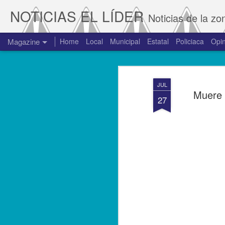
NOTICIAS EL LÍDER
Noticias de la zo
Magazine
Home
Local
Municipal
Estatal
Policiaca
Opin
JUL
Muere 
27