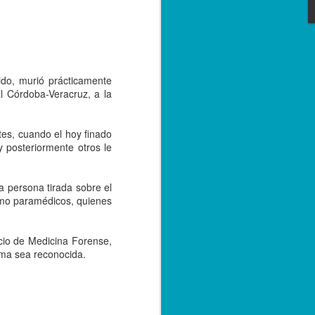
e convivencia de las versiones 2.0 y 3.0
bre de 2023; sin embargo, con el
tarse a la nueva versión, los
r emitiendo sus facturas en la versión
de 2024.
ido, murió prácticamente
al Córdoba-Veracruz, a la
es, cuando el hoy finado
 posteriormente otros le
a persona tirada sobre el
como paramédicos, quienes
icio de Medicina Forense,
ima sea reconocida.
Capturan a hermano
SEP
20
de menor asesinado
en Córdoba, por su