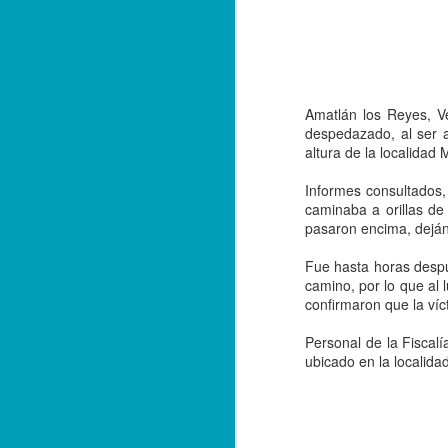
Amatlán los Reyes, V
despedazado, al ser a
altura de la localidad
Informes consultados,
caminaba a orillas de
pasaron encima, deján
Fue hasta horas despu
camino, por lo que al 
confirmaron que la ví
Personal de la Fiscalí
ubicado en la localida
Balacera en Poza Rica
OCT
19
De la Redacción/ Noticias
El Líder