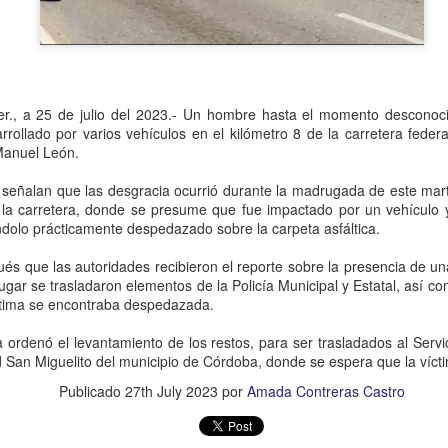
Se informó que el periodo d
sería hasta el 31 de diciem
objetivo de que puedan adap
contribuyentes podrán segui
2.0, hasta el 31 de marzo 
er., a 25 de julio del 2023.- Un hombre hasta el momento desconoc
rrollado por varios vehículos en el kilómetro 8 de la carretera feder
 Manuel León.
 señalan que las desgracia ocurrió durante la madrugada de este mart
 la carretera, donde se presume que fue impactado por un vehículo y
dolo prácticamente despedazado sobre la carpeta asfáltica.
és que las autoridades recibieron el reporte sobre la presencia de un
lugar se trasladaron elementos de la Policía Municipal y Estatal, así 
ctima se encontraba despedazada.
a ordenó el levantamiento de los restos, para ser trasladados al Serv
d San Miguelito del municipio de Córdoba, donde se espera que la víct
Liberan a ex alcaldesa
Detienen a dueña de
OCT
SEP
Publicado
27th July 2023
por
Amada Contreras Castro
8
25
de Ixhuatlán del Café
periódico por
secuestro, en Poza
De la Redacción/Noticias El Líder