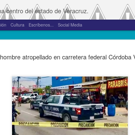
na centro del estado de Veracruz.
ión
Cultura
Escríbenos...
Social Media
SAT amplía
JAN
hombre atropellado en carretera federal Córdoba 
2
convivenci
2.0 y 3.0 
Porte
De la Redacción/Noticias E
Boca del Río, Ver., 2 de en
Administración Tributaria 
procesos que faciliten a lo
comprobantes fiscales y su
septiembre de 2023 la versió
noviembre de 2023.