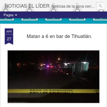
NOTICIAS EL LÍDER
Noticias de la zona centro del estado de Veracruz.
Pages
APR
Matan a 6 en bar de Tihuatlán.
27