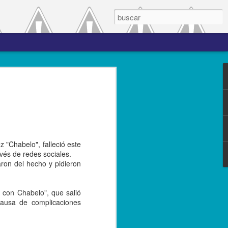
 el periodo de
a entre las versiones
del complemento Carta
 "Chabelo", falleció este
l Líder
vés de redes sociales.
ron del hecho y pidieron
ero de 2023.- El Servicio de
(SAT), comprometido con mejorar los
s contribuyentes la emisión de los
 con Chabelo", que salió
s complementos, publicó el 28 de
causa de complicaciones
n 3.0, la cual entró en vigor el 25 de