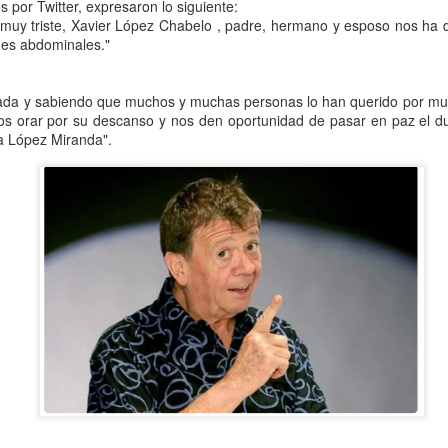
 por Twitter, expresaron lo siguiente:
Se informó que el periodo d
muy triste, Xavier López Chabelo , padre, hermano y esposo nos ha 
sería hasta el 31 de diciem
nes abdominales."
objetivo de que puedan adap
contribuyentes podrán segui
2.0, hasta el 31 de marzo 
ada y sabiendo que muchos y muchas personas lo han querido por mu
mos orar por su descanso y nos den oportunidad de pasar en paz el 
ia López Miranda".
Liberan a ex alcaldesa
Detienen a dueña de
OCT
SEP
8
25
de Ixhuatlán del Café
periódico por
secuestro, en Poza
De la Redacción/Noticias El Líder