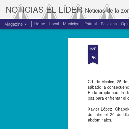
NOTICIAS EL LÍDER
Noticias de la zo
Magazine
Home
Local
Municipal
Estatal
Policiaca
Opin
MAR
26
Cd. de México, 25 de m
sábado, a consecuenci
En la propia cuenta d
paz para enfrentar el 
Xavier López "Chabelo
del aire el 20 de di
abdominales.