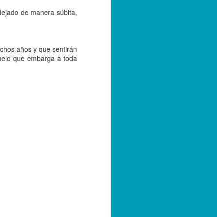
e convivencia de las versiones 2.0 y 3.0
dejado de manera súbita,
bre de 2023; sin embargo, con el
tarse a la nueva versión, los
r emitiendo sus facturas en la versión
de 2024.
chos años y que sentirán
duelo que embarga a toda
Capturan a hermano
SEP
20
de menor asesinado
en Córdoba, por su