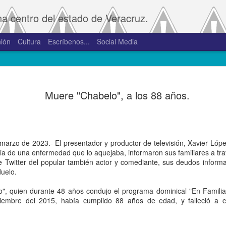
na centro del estado de Veracruz.
ión
Cultura
Escríbenos...
Social Media
SAT amplía
JAN
Muere "Chabelo", a los 88 años.
2
convivenci
2.0 y 3.0 
Porte
arzo de 2023.- El presentador y productor de televisión, Xavier López
De la Redacción/Noticias E
a de una enfermedad que lo aquejaba, informaron sus familiares a tra
e Twitter del popular también actor y comediante, sus deudos informa
Boca del Río, Ver., 2 de en
duelo.
Administración Tributaria 
procesos que faciliten a lo
", quien durante 48 años condujo el programa dominical "En Familia
comprobantes fiscales y su
ciembre del 2015, había cumplido 88 años de edad, y falleció a 
septiembre de 2023 la versió
noviembre de 2023.