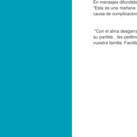
En mensajes difundidos
"Esta es una mañana 
causa de complicacio
"Con el alma desgarr
su partida , les pedi
nuestra familia. Famil
Balacera en Poza Rica
OCT
19
De la Redacción/ Noticias
El Líder