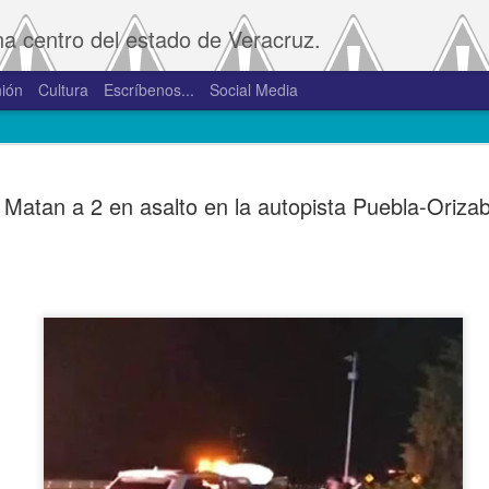
na centro del estado de Veracruz.
ión
Cultura
Escríbenos...
Social Media
SAT amplía
JAN
Matan a 2 en asalto en la autopista Puebla-Oriza
2
convivenci
2.0 y 3.0 
Porte
De la Redacción/Noticias E
Boca del Río, Ver., 2 de en
Administración Tributaria 
procesos que faciliten a lo
comprobantes fiscales y su
septiembre de 2023 la versió
noviembre de 2023.