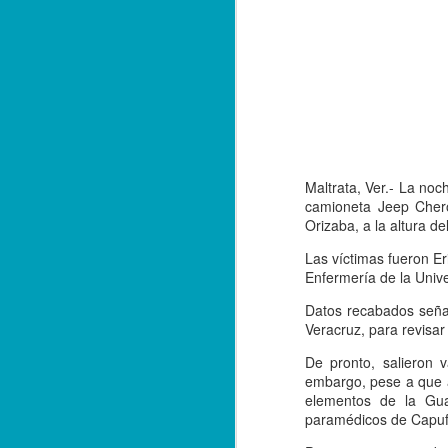
Maltrata, Ver.- La no
camioneta Jeep Chero
Orizaba, a la altura d
Las víctimas fueron Er
Enfermería de la Unive
Datos recabados señal
Veracruz, para revisar
De pronto, salieron 
Balacera en Poza Rica
OCT
embargo, pese a que a
19
elementos de la Guar
De la Redacción/ Noticias
paramédicos de Capufe
El Líder