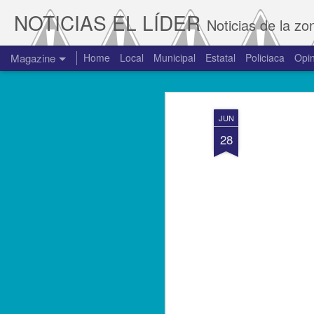
NOTICIAS EL LÍDER
Noticias de la zo
Magazine
Home
Local
Municipal
Estatal
Policiaca
Opin
JUN
28