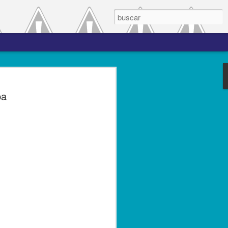
 el periodo de
ba
a entre las versiones
del complemento Carta
l Líder
ero de 2023.- El Servicio de
(SAT), comprometido con mejorar los
s contribuyentes la emisión de los
s complementos, publicó el 28 de
n 3.0, la cual entró en vigor el 25 de