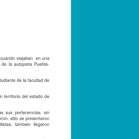
e convivencia de las versiones 2.0 y 3.0
bre de 2023; sin embargo, con el
tarse a la nueva versión, los
r emitiendo sus facturas en la versión
de 2024.
, cuando viajaban en una
 de la autopista Puebla-
tudiante de la facultad de
territorio del estado de
s sus pertenencias; sin
Capturan a hermano
SEP
ron. sitio se presentaron
20
istas; también llegaron
de menor asesinado
en Córdoba, por su