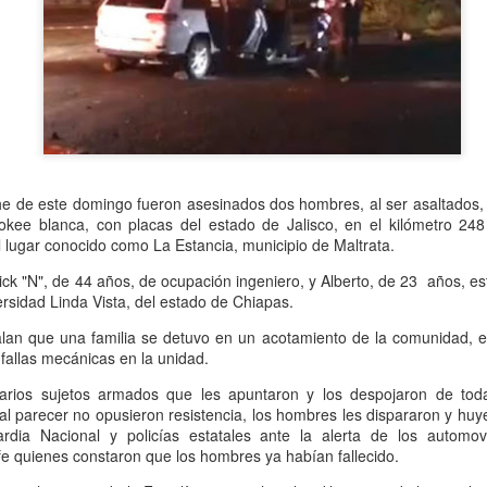
Se informó que el periodo d
sería hasta el 31 de diciem
objetivo de que puedan adap
contribuyentes podrán segui
2.0, hasta el 31 de marzo 
che de este domingo fueron asesinados dos hombres, al ser asaltados
kee blanca, con placas del estado de Jalisco, en el kilómetro 248
el lugar conocido como La Estancia, municipio de Maltrata.
ick "N", de 44 años, de ocupación ingeniero, y Alberto, de 23 años, es
rsidad Linda Vista, del estado de Chiapas.
an que una familia se detuvo en un acotamiento de la comunidad, en 
 fallas mecánicas en la unidad.
varios sujetos armados que les apuntaron y los despojaron de toda
Liberan a ex alcaldesa
Detienen a dueña de
OCT
SEP
l parecer no opusieron resistencia, los hombres les dispararon y huye
8
25
dia Nacional y policías estatales ante la alerta de los automovil
de Ixhuatlán del Café
periódico por
 quienes constaron que los hombres ya habían fallecido.
secuestro, en Poza
De la Redacción/Noticias El Líder