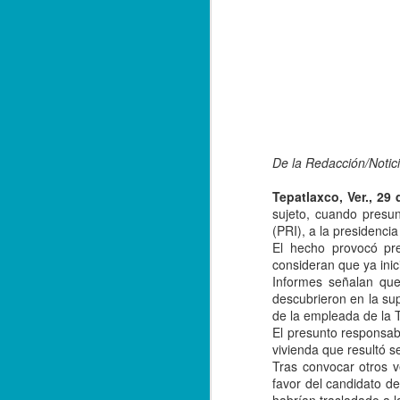
De la Redacción/Notic
Tepatlaxco, Ver., 29 
sujeto, cuando presun
(PRI), a la presidenci
El hecho provocó pre
consideran que ya inic
Informes señalan que
descubrieron en la su
de la empleada de la T
El presunto responsabl
Balacera en Poza Rica
OCT
vivienda que resultó s
19
De la Redacción/ Noticias
Tras convocar otros v
El Líder
favor del candidato de