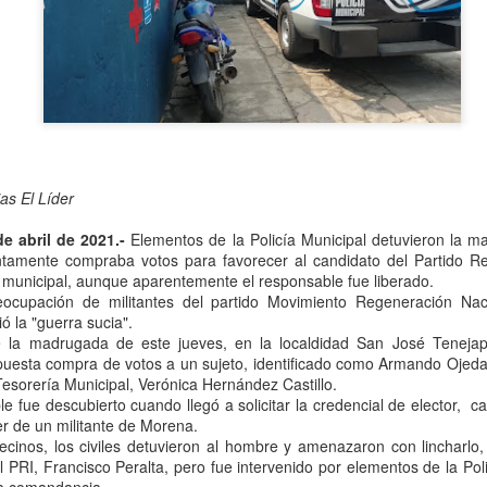
Se informó que el periodo d
sería hasta el 31 de diciem
objetivo de que puedan adap
contribuyentes podrán segui
2.0, hasta el 31 de marzo 
ias El Líder
de abril de 2021.-
Elementos de la Policía Municipal detuvieron la m
tamente compraba votos para favorecer al candidato del Partido Revo
a municipal, aunque aparentemente el responsable fue liberado.
ocupación de militantes del partido Movimiento Regeneración Nac
ió la "guerra sucia".
 la madrugada de este jueves, en la localdidad San José Tenejap
puesta compra de votos a un sujeto, identificado como Armando Ojed
esorería Municipal, Verónica Hernández Castillo.
e fue descubierto cuando llegó a solicitar la credencial de elector, c
Liberan a ex alcaldesa
Detienen a dueña de
OCT
SEP
er de un militante de Morena.
8
25
de Ixhuatlán del Café
periódico por
ecinos, los civiles detuvieron al hombre y amenazaron con lincharlo
secuestro, en Poza
l PRI, Francisco Peralta, pero fue intervenido por elementos de la Pol
De la Redacción/Noticias El Líder