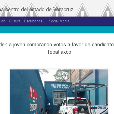
na centro del estado de Veracruz.
ión
Cultura
Escríbenos...
Social Media
SAT amplía
JAN
en a joven comprando votos a favor de candidato p
2
convivenci
Tepatlaxco
2.0 y 3.0 
Porte
De la Redacción/Noticias E
Boca del Río, Ver., 2 de en
Administración Tributaria 
procesos que faciliten a lo
comprobantes fiscales y su
septiembre de 2023 la versió
noviembre de 2023.