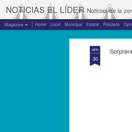
NOTICIAS EL LÍDER
Noticias de la zo
Magazine
Home
Local
Municipal
Estatal
Policiaca
Opin
Sorprend
APR
30