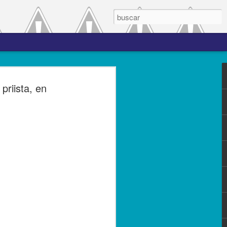
 el periodo de
riista, en
a entre las versiones
del complemento Carta
l Líder
ero de 2023.- El Servicio de
(SAT), comprometido con mejorar los
s contribuyentes la emisión de los
s complementos, publicó el 28 de
n 3.0, la cual entró en vigor el 25 de