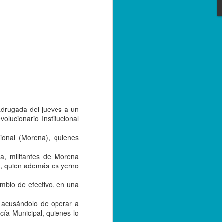
e convivencia de las versiones 2.0 y 3.0
bre de 2023; sin embargo, con el
tarse a la nueva versión, los
r emitiendo sus facturas en la versión
de 2024.
adrugada del jueves a un
lucionario Institucional
ional (Morena), quienes
a, militantes de Morena
a, quien además es yerno
ambio de efectivo, en una
Capturan a hermano
SEP
20
de menor asesinado
, acusándolo de operar a
en Córdoba, por su
icía Municipal, quienes lo