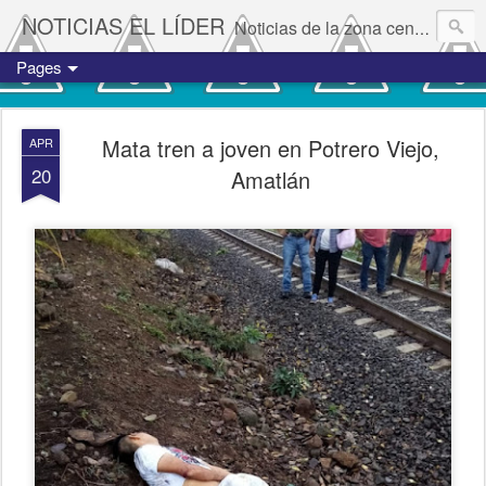
NOTICIAS EL LÍDER
Noticias de la zona centro del estado de Veracruz.
Pages
Mata tren a joven en Potrero Viejo,
APR
20
Amatlán