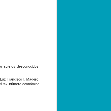
e convivencia de las versiones 2.0 y 3.0
bre de 2023; sin embargo, con el
tarse a la nueva versión, los
r emitiendo sus facturas en la versión
de 2024.
or sujetos desconocidos,
a Luz Francisco I. Madero,
el taxi número económico
Capturan a hermano
SEP
20
de menor asesinado
en Córdoba, por su