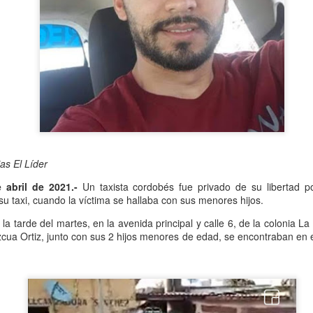
Se informó que el periodo d
sería hasta el 31 de diciem
objetivo de que puedan adap
contribuyentes podrán segui
2.0, hasta el 31 de marzo 
as El Líder
 abril de 2021.-
Un taxista cordobés fue privado de su libertad p
su taxi, cuando la víctima se hallaba con sus menores hijos.
la tarde del martes, en la avenida principal y calle 6, de la colonia L
ua Ortiz, junto con sus 2 hijos menores de edad, se encontraban en 
Liberan a ex alcaldesa
Detienen a dueña de
OCT
SEP
8
25
de Ixhuatlán del Café
periódico por
secuestro, en Poza
De la Redacción/Noticias El Líder