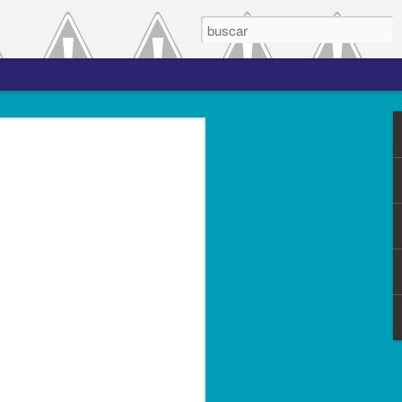
 el periodo de
a entre las versiones
del complemento Carta
l Líder
ero de 2023.- El Servicio de
(SAT), comprometido con mejorar los
s contribuyentes la emisión de los
s complementos, publicó el 28 de
n 3.0, la cual entró en vigor el 25 de