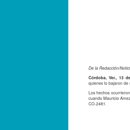
De la Redacción/Notici
Córdoba, Ver., 13 de
quienes lo bajaron de 
Los hechos ocurrieron 
cuando Mauricio Amezc
CO-2481.
Balacera en Poza Rica
OCT
19
De la Redacción/ Noticias
El Líder