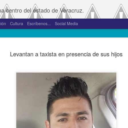
na centro del estado de Veracruz.
ión
Cultura
Escríbenos...
Social Media
SAT amplía
JAN
Levantan a taxista en presencia de sus hijos
2
convivenci
2.0 y 3.0 
Porte
De la Redacción/Noticias E
Boca del Río, Ver., 2 de en
Administración Tributaria 
procesos que faciliten a lo
comprobantes fiscales y su
septiembre de 2023 la versió
noviembre de 2023.