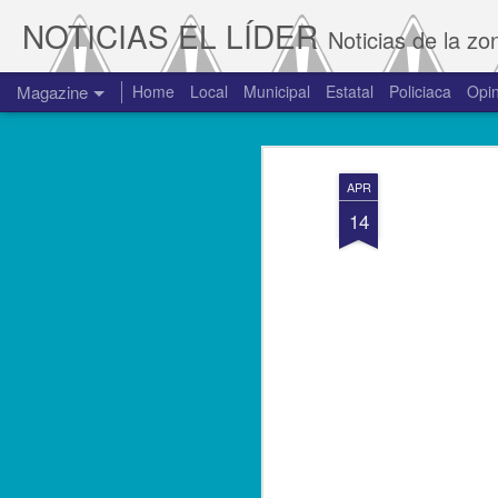
NOTICIAS EL LÍDER
Noticias de la zo
Magazine
Home
Local
Municipal
Estatal
Policiaca
Opin
APR
14