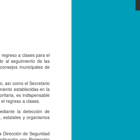
e convivencia de las versiones 2.0 y 3.0
bre de 2023; sin embargo, con el
tarse a la nueva versión, los
r emitiendo sus facturas en la versión
de 2024.
regreso a clases para el
o al seguimiento de las
 consejos municipales de
do, así como el Secretario
iento establecidas en la
ritaria, es indispensable
el regreso a clases.
ediante la detección de
, estatales y organismos
Capturan a hermano
SEP
20
de menor asesinado
en Córdoba, por su
la Dirección de Seguridad
rdinación con Protección