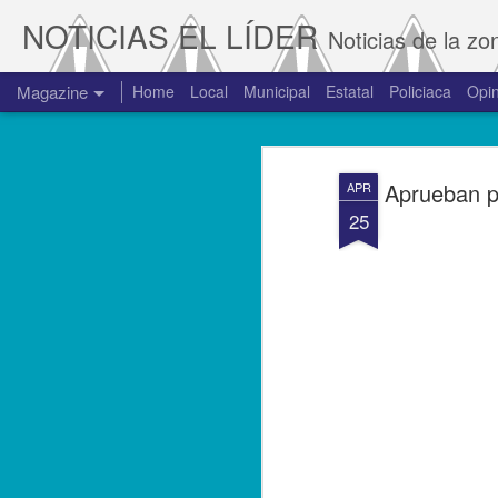
NOTICIAS EL LÍDER
Noticias de la zo
Magazine
Home
Local
Municipal
Estatal
Policiaca
Opin
Aprueban p
APR
25