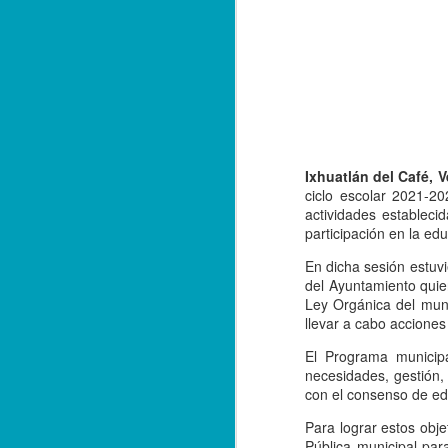
Ixhuatlán del Café, V
ciclo escolar 2021-2
actividades estableci
participación en la ed
En dicha sesión estuvi
del Ayuntamiento quie
Ley Orgánica del munic
llevar a cabo acciones
El Programa municipa
necesidades, gestión,
Balacera en Poza Rica
OCT
con el consenso de edi
19
De la Redacción/ Noticias
El Líder
Para lograr estos obj
Pública municipal par