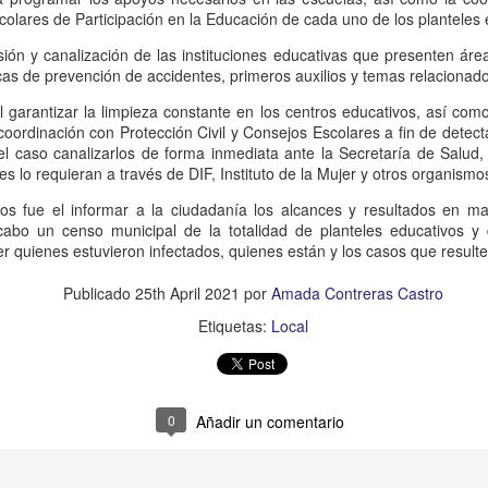
Rica
scolares de Participación en la Educación de cada uno de los planteles 
Ixhuatlán del Café, Ver., 7 de
Noticias El Líder
octubre de 2023.- La.ex alcaldesa
ión y canalización de las instituciones educativas que presenten áre
de este municipio, Viridiana
Poza Rica, Ver., 24 de septiembre
cas de prevención de accidentes, primeros auxilios y temas relacionad
Bretón Feito, fue liberada este
de 2023.- La propietaria de un
sábado del peno de mediana
Matan al niño de 4 años en Córdoba.
 garantizar la limpieza constante en los centros educativos, así como
EP
periódico del norte de la entidad,
seguridad de La Toma, luego de
coordinación con Protección Civil y Consejos Escolares a fin de dete
19
fue detenida por agentes de la
foto tomada de las redes
que el juez determinará modificar
el caso canalizarlos de forma inmediata ante la Secretaría de Salud,
Policía ministerial, acusada del
el procedimiento legal para que
es lo requieran a través de DIF, Instituto de la Mujer y otros organismo
delito de secuestro.
órdoba Ver., 18 de septiembre de 2023.- Un niño de apenas 4 años de
lleve el proceso en libertad, junto
dad fue asesinado, presuntamente a manos de su padre, la
con uno de los 5 productores de
os fue el informar a la ciudadanía los alcances y resultados en ma
Informes recabados señalan que
drugada de este lunes en el interior de su vivienda, ubicada en el
café que también fueron detenidos
cabo un censo municipal de la totalidad de planteles educativos y 
se trata de Ivonne Patricia “N”,
raccionamiento Praderas de San Miguelito en la ciudad de Córdoba.
el año pasado,al ser acusados de
r quienes estuvieron infectados, quienes están y los casos que resulte
presunta responsable del delito
incendiar un beneficio de café.
de secuestro agravado.
 trata del menor Javier Enrique Cotlame Cruz, de 4 años, presentó
Publicado
25th April 2021
por
Amada Contreras Castro
a herida a la altura del cuello.
Etiquetas:
Local
Cae el que mató a hijo de médico del IMSS, en Yanga
EP
18
Yanga, Ver., 16 de septiembre de 2023.- Agentes de la Policía
Ministerial lograron la captura del presunto responsable de haber
0
Añadir un comentario
esinado al joven Fidel González, quien era hijo de un médico del
eguro Social.