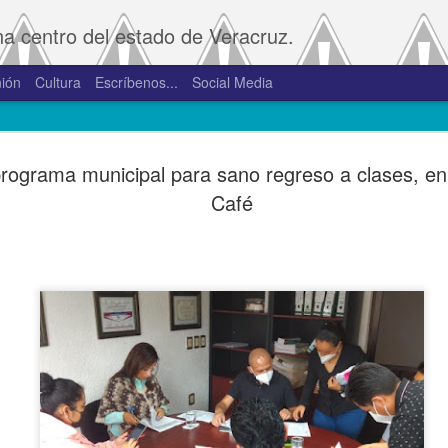
na centro del estado de Veracruz.
ión
Cultura
Escríbenos...
Social Media
SAT amplía
JAN
rograma municipal para sano regreso a clases, en 
2
convivenci
Café
2.0 y 3.0 
Porte
De la Redacción/Noticias E
Boca del Río, Ver., 2 de en
Administración Tributaria 
procesos que faciliten a lo
comprobantes fiscales y su
septiembre de 2023 la versió
noviembre de 2023.