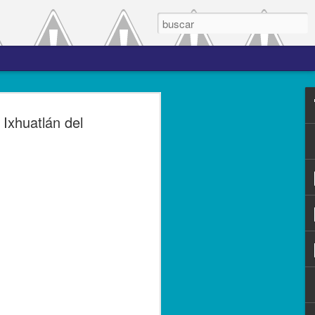
 el periodo de
Ixhuatlán del
a entre las versiones
del complemento Carta
l Líder
ero de 2023.- El Servicio de
(SAT), comprometido con mejorar los
s contribuyentes la emisión de los
s complementos, publicó el 28 de
n 3.0, la cual entró en vigor el 25 de