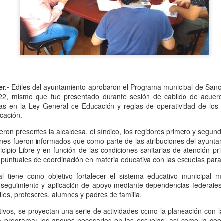
Se informó que el periodo d
sería hasta el 31 de diciem
objetivo de que puedan adap
contribuyentes podrán segui
2.0, hasta el 31 de marzo 
er.-
Ediles del ayuntamiento aprobaron el Programa municipal de Sano 
022, mismo que fue presentado durante sesión de cabildo de acuerd
das en la Ley General de Educación y reglas de operatividad de los
ucación.
eron presentes la alcaldesa, el síndico, los regidores primero y segun
nes fueron informados que como parte de las atribuciones del ayuntam
ipio Libre y en función de las condiciones sanitarias de atención prio
 puntuales de coordinación en materia educativa con las escuelas para 
l tiene como objetivo fortalecer el sistema educativo municipal m
 seguimiento y aplicación de apoyo mediante dependencias federales
Liberan a ex alcaldesa
Detienen a dueña de
OCT
SEP
les, profesores, alumnos y padres de familia.
8
25
de Ixhuatlán del Café
periódico por
secuestro, en Poza
etivos, se proyectan una serie de actividades como la planeación con 
De la Redacción/Noticias El Líder
a programar los apoyos necesarios en las escuelas, así como la coo