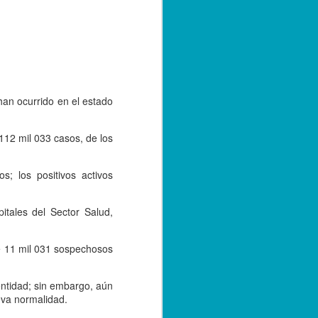
e convivencia de las versiones 2.0 y 3.0
bre de 2023; sin embargo, con el
tarse a la nueva versión, los
r emitiendo sus facturas en la versión
de 2024.
an ocurrido en el estado
 112 mil 033 casos, de los
; los positivos activos
tales del Sector Salud,
ue 11 mil 031 sospechosos
Capturan a hermano
SEP
20
de menor asesinado
entidad; sin embargo, aún
eva normalidad.
en Córdoba, por su