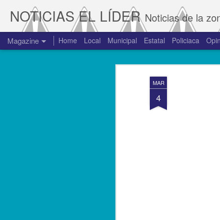
NOTICIAS EL LÍDER
Noticias de la zo
Magazine
Home
Local
Municipal
Estatal
Policiaca
Opin
MAR
4