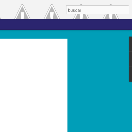
 el periodo de
a entre las versiones
del complemento Carta
l Líder
ero de 2023.- El Servicio de
(SAT), comprometido con mejorar los
s contribuyentes la emisión de los
s complementos, publicó el 28 de
n 3.0, la cual entró en vigor el 25 de