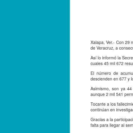
Xalapa, Ver.- Con 29 
de Veracruz, a consec
Así lo informó la Secr
cuales 45 mil 672 resu
El número de acumul
descienden en 677 y l
Asimismo, son ya 44 
aunque 2 mil 541 perm
Tocante a los falleci
continúan en investiga
Balacera en Poza Rica
OCT
19
Gracias a la participa
De la Redacción/ Noticias
falta para llegar al s
El Líder