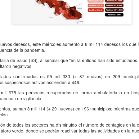
Se informó que el periodo d
sería hasta el 31 de diciem
objetivo de que puedan adap
contribuyentes podrán segui
2.0, hasta el 31 de marzo 
nuevos decesos, este miércoles aumentó a 8 mil 114 decesos los que h
uencia de la pandemia.
etaría de Salud (SS), al señalar que "en la entidad han sido estudiados
ltaron negativos.
ados confirmados es 55 mil 330 (+ 87 nuevos) en 209 municipios
os sospechosos activos ascienden a 446.
mil 675 las personas recuperadas de forma ambulatoria o en hospi
anecen en vigilancia.
mientos, suman 8 mil 114 (+ 29 nuevos) en 196 municipios; mientras q
ción.
Liberan a ex alcaldesa
Detienen a dueña de
OCT
SEP
8
25
de Ixhuatlán del Café
periódico por
ción de todos los sectores ha disminuido el número de contagios en la 
emáforo verde, donde se podrán reactivar todas las actividades en la nu
secuestro, en Poza
De la Redacción/Noticias El Líder