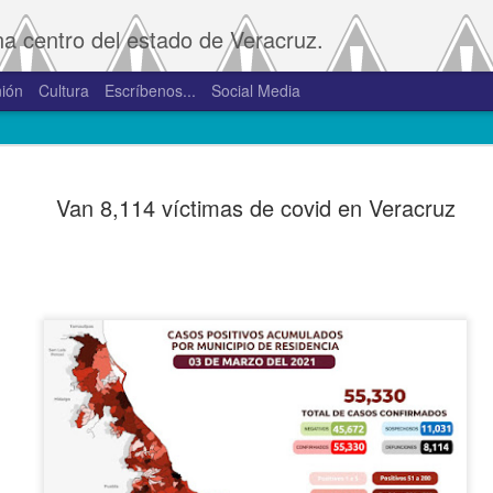
na centro del estado de Veracruz.
ión
Cultura
Escríbenos...
Social Media
SAT amplía
JAN
Van 8,114 víctimas de covid en Veracruz
2
convivenci
2.0 y 3.0 
Porte
De la Redacción/Noticias E
Boca del Río, Ver., 2 de en
Administración Tributaria 
procesos que faciliten a lo
comprobantes fiscales y su
septiembre de 2023 la versió
noviembre de 2023.