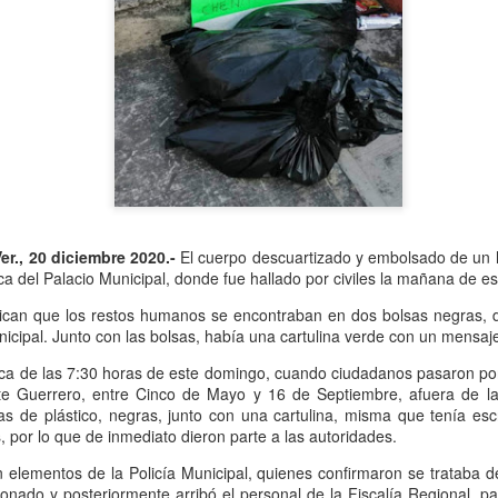
Se informó que el periodo d
sería hasta el 31 de diciem
objetivo de que puedan adap
contribuyentes podrán segui
2.0, hasta el 31 de marzo 
r., 20 diciembre 2020.-
El cuerpo descuartizado y embolsado de un
a del Palacio Municipal, donde fue hallado por civiles la mañana de e
ican que los restos humanos se encontraban en dos bolsas negras, d
nicipal. Junto con las bolsas, había una cartulina verde con un mensa
erca de las 7:30 horas de este domingo, cuando ciudadanos pasaron por
te Guerrero, entre Cinco de Mayo y 16 de Septiembre, afuera de la 
s de plástico, negras, junto con una cartulina, misma que tenía esc
Liberan a ex alcaldesa
Detienen a dueña de
OCT
SEP
por lo que de inmediato dieron parte a las autoridades.
8
25
de Ixhuatlán del Café
periódico por
on elementos de la Policía Municipal, quienes confirmaron se trataba 
secuestro, en Poza
De la Redacción/Noticias El Líder
onado y posteriormente arribó el personal de la Fiscalía Regional, par