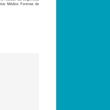
presunta
vicio Médico Forense de
responsabilidad en el
crimen.
foto tomada de las redes
Córdoba, Ver., 18 de septiembre
de 2023.- Agentes de la Policía
Ministerial detuvieron a un
adolescente de 14 años, quien es
hermano del niño que la
madrugada del lunes fue
asesinado en el interior de su
vivienda, en el fraccionamiento
praderas de San Miguelito, luego
de que tras las investigaciones
resultara involucrado en los
hechos.
Cabe recordar que el menor J.E.