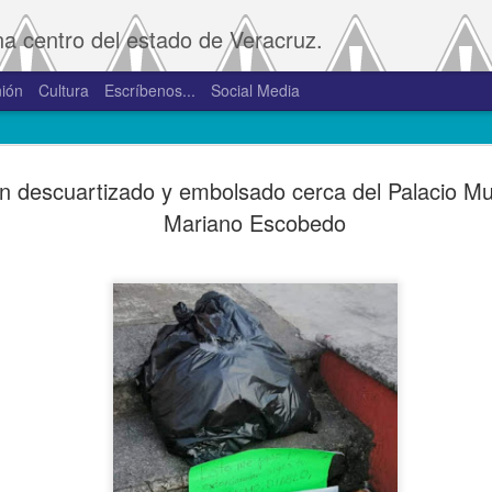
na centro del estado de Veracruz.
ión
Cultura
Escríbenos...
Social Media
SAT amplía
JAN
n descuartizado y embolsado cerca del Palacio Mu
2
convivenci
Mariano Escobedo
2.0 y 3.0 
Porte
De la Redacción/Noticias E
Boca del Río, Ver., 2 de en
Administración Tributaria 
procesos que faciliten a lo
comprobantes fiscales y su
septiembre de 2023 la versió
noviembre de 2023.