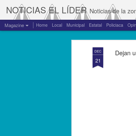
NOTICIAS EL LÍDER
Noticias de la zo
Magazine
Home
Local
Municipal
Estatal
Policiaca
Opin
Dejan u
DEC
21