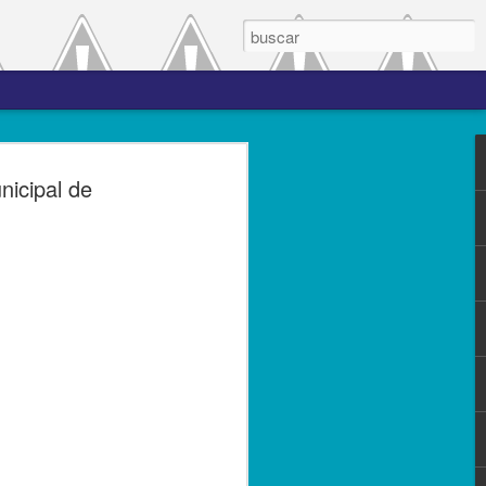
 el periodo de
nicipal de
a entre las versiones
del complemento Carta
l Líder
ero de 2023.- El Servicio de
(SAT), comprometido con mejorar los
s contribuyentes la emisión de los
s complementos, publicó el 28 de
n 3.0, la cual entró en vigor el 25 de