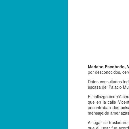
Mariano Escobedo, Ve
por desconocidos, cerc
Datos consultados ind
escasa del Palacio Mu
El hallazgo ocurrió c
que en la calle Vicen
encontraban dos bolsa
Balacera en Poza Rica
OCT
mensaje de amenazas, 
19
De la Redacción/ Noticias
Al lugar se trasladar
El Líder
que el lugar fue acord