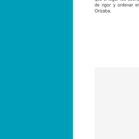
de rigor y ordenar e
Poza Rica, Ver., 18 de octubre de
Orizaba.
2023.- Al menos un lesionado y
temor ente la población dejó como
saldo una balacera, registrada
durante la noche del martes, en la
S
colonia Manuel Ávila Camacho,
donde sujetos armados se
enfrentaron en varios vehículos.
C
e
El hecho provocó alerta de las
ma
corporaciones policiales, por lo
f
que se originó un impresionante
operativo de las fuerzas de
Se
seguridad, sin que se lograra la
un
captura de los responsables.
S
as
S