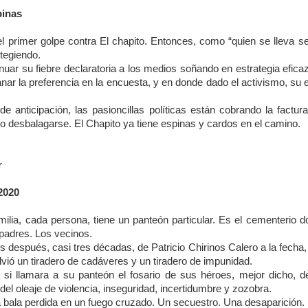
l detenido es José Benito "N", mejor conocido como "Benito Pomos",
ien también era amigo de la familia del hoy finado.
pinas
ó el primer golpe contra El chapito. Entonces, como “quien se lleva 
otegiendo.
nuar su fiebre declaratoria a los medios soñando en estrategia efica
Muere ex agente municipal de Mesillas
UG
anar la preferencia en la encuesta, y en donde dado el activismo, s
30
Yanga, Ver., a 29 de agosto de 2023.- Este martes falleció el ex
agente municipal de la localidad Mesillas, Wilebaldo Quiroz
anticipación, las pasioncillas políticas están cobrando la factura
lores, a consecuencia de una enfermedad.
 o desbalagarse. El Chapito ya tiene espinas y cardos en el camino.
 hoy finado fue agente municipal de la citada localidad en el periodo
 2018-2021, cuando realizó gestiones ante los gobiernos estatal y
r
deral para la ejecución de diversas obras de beneficio social para la
blación.
2020
mbién formó parte de la Unidad de Riego "Alfredo V.
ilia, cada persona, tiene un panteón particular. Es el cementerio 
Exigen justicia para joven asesinado en Yanga
UG
adres. Los vecinos.
18
después, casi tres décadas, de Patricio Chirinos Calero a la fecha, “
*Fidel González, de 27 años, era hijo de un médico del IMSS y
lvió un tiradero de cadáveres y un tiradero de impunidad.
tenía 3 meses de haberse graduado como abogadao
 si llamara a su panteón el fosario de sus héroes, mejor dicho, d
o mató su amigo en la entrada de su casa, por haber descubierto
el oleaje de violencia, inseguridad, incertidumbre y zozobra.
fidelidad de su novia.
a bala perdida en un fuego cruzado. Un secuestro. Una desaparición. 