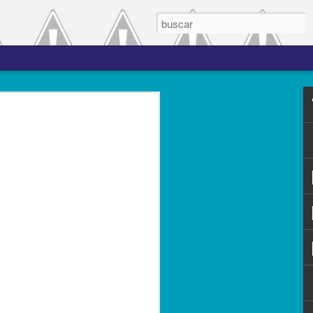
 el periodo de
a entre las versiones
del complemento Carta
l Líder
ero de 2023.- El Servicio de
(SAT), comprometido con mejorar los
s contribuyentes la emisión de los
s complementos, publicó el 28 de
n 3.0, la cual entró en vigor el 25 de