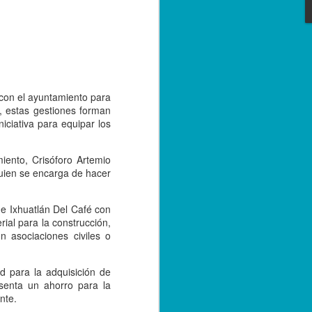
e convivencia de las versiones 2.0 y 3.0
bre de 2023; sin embargo, con el
tarse a la nueva versión, los
r emitiendo sus facturas en la versión
de 2024.
 con el ayuntamiento para
, estas gestiones forman
iciativa para equipar los
iento, Crisóforo Artemio
quien se encarga de hacer
e Ixhuatlán Del Café con
rial para la construcción,
n asociaciones civiles o
Capturan a hermano
SEP
d para la adquisición de
20
de menor asesinado
senta un ahorro para la
en Córdoba, por su
nte.