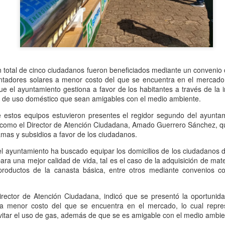
Se informó que el periodo d
sería hasta el 31 de diciem
objetivo de que puedan adap
contribuyentes podrán segui
2.0, hasta el 31 de marzo 
Un total de cinco ciudadanos fueron beneficiados mediante un convenio
entadores solares a menor costo del que se encuentra en el mercado
e el ayuntamiento gestiona a favor de los habitantes a través de la in
s de uso doméstico que sean amigables con el medio ambiente.
 estos equipos estuvieron presentes el regidor segundo del ayuntam
así como el Director de Atención Ciudadana, Amado Guerrero Sánchez, 
mas y subsidios a favor de los ciudadanos.
 ayuntamiento ha buscado equipar los domicilios de los ciudadanos d
ara una mejor calidad de vida, tal es el caso de la adquisición de mate
productos de la canasta básica, entre otros mediante convenios co
Liberan a ex alcaldesa
Detienen a dueña de
OCT
SEP
irector de Atención Ciudadana, indicó que se presentó la oportunida
8
25
de Ixhuatlán del Café
periódico por
 a menor costo del que se encuentra en el mercado, lo cual repre
secuestro, en Poza
evitar el uso de gas, además de que se es amigable con el medio ambie
De la Redacción/Noticias El Líder