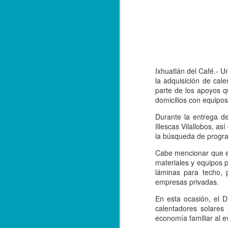
Ixhuatlán del Café.- 
la adquisición de cal
parte de los apoyos qu
domicilios con equipo
Durante la entrega de
Illescas Vilallobos, 
la búsqueda de progra
Cabe mencionar que el
materiales y equipos p
láminas para techo, 
empresas privadas.
Balacera en Poza Rica
OCT
En esta ocasión, el D
19
De la Redacción/ Noticias
calentadores solares
El Líder
economía familiar al 