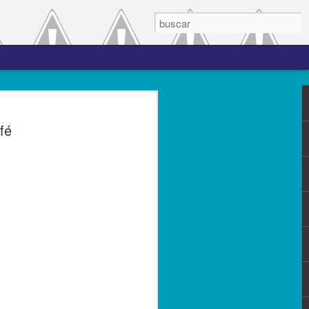
 el periodo de
fé
a entre las versiones
del complemento Carta
l Líder
ero de 2023.- El Servicio de
(SAT), comprometido con mejorar los
s contribuyentes la emisión de los
s complementos, publicó el 28 de
n 3.0, la cual entró en vigor el 25 de