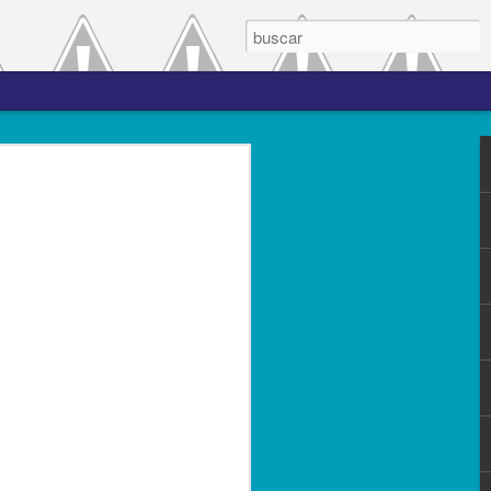
 el periodo de
a entre las versiones
del complemento Carta
l Líder
ero de 2023.- El Servicio de
(SAT), comprometido con mejorar los
s contribuyentes la emisión de los
s complementos, publicó el 28 de
n 3.0, la cual entró en vigor el 25 de