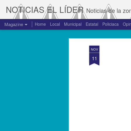
NOTICIAS EL LÍDER
Noticias de la zo
Magazine
Home
Local
Municipal
Estatal
Policiaca
Opin
NOV
11