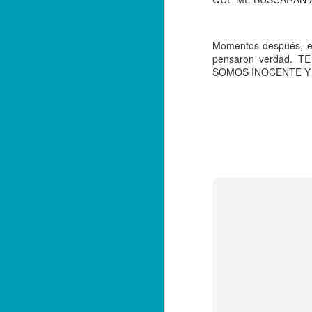
*E
q
Momentos después, en
c
pensaron verdad.
SOMOS INOCENTE Y 
A
Zo
e
ha
ce
Al
si
A
Te
es
de