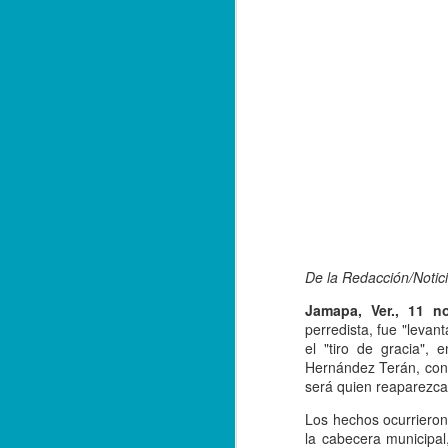
De la Redacción/Notici
Jamapa, Ver., 11 n
perredista, fue "levan
el "tiro de gracia",
Hernández Terán, cons
Balacera en Poza Rica
OCT
será quien reaparezca
19
De la Redacción/ Noticias
Los hechos ocurrieron
El Líder
la cabecera municipal