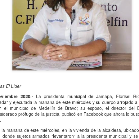
Se informó que el periodo d
sería hasta el 31 de diciem
objetivo de que puedan adap
contribuyentes podrán segui
2.0, hasta el 31 de marzo 
as El Líder
oviembre 2020.-
La presidenta municipal de Jamapa, Florisel Río
tada" y ejecutada la mañana de este miércoles y su cuerpo arrojado a 
 en el municipio de Medellín de Bravo; su esposo, el director del
iderado prófugo de la justicia, publicó en Facebook que ahora lo bus
Liberan a ex alcaldesa
Detienen a dueña de
OCT
SEP
.
8
25
de Ixhuatlán del Café
periódico por
 la mañana de este miércoles, en la vivienda de la alcaldesa, ubicad
secuestro, en Poza
De la Redacción/Noticias El Líder
, donde sujetos armados "levantaron" a la presidenta municipal y se