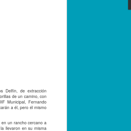
e convivencia de las versiones 2.0 y 3.0
bre de 2023; sin embargo, con el
tarse a la nueva versión, los
r emitiendo sus facturas en la versión
de 2024.
s Delfín, de extracción
orillas de un camino, con
 DIF Municipal, Fernando
carán a él, pero él mismo
Capturan a hermano
SEP
20
de menor asesinado
o en un rancho cercano a
en Córdoba, por su
 la llevaron en su misma