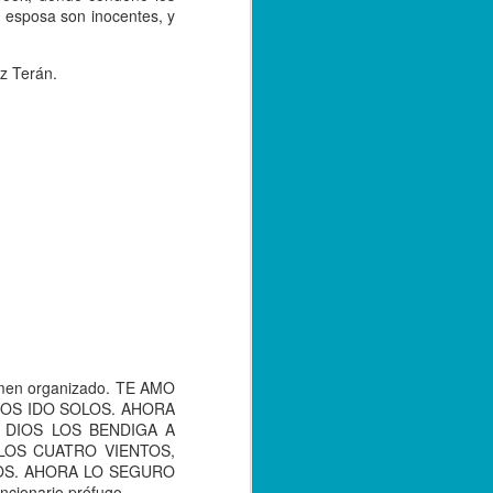
u esposa son inocentes, y
z Terán.
rimen organizado. TE AMO
OS IDO SOLOS. AHORA
 DIOS LOS BENDIGA A
LOS CUATRO VIENTOS,
OS. AHORA LO SEGURO
ionario prófugo.