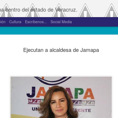
na centro del estado de Veracruz.
ión
Cultura
Escríbenos...
Social Media
SAT amplía
JAN
Ejecutan a alcaldesa de Jamapa
2
convivenci
2.0 y 3.0 
Porte
De la Redacción/Noticias E
Boca del Río, Ver., 2 de en
Administración Tributaria 
procesos que faciliten a lo
comprobantes fiscales y su
septiembre de 2023 la versió
noviembre de 2023.