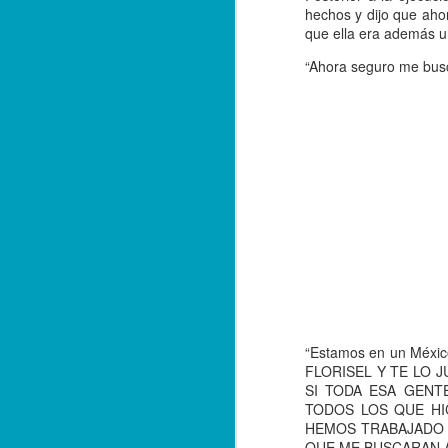
E
hechos y dijo que aho
qu
que ella era además u
“Ahora seguro me busc
A
F
El
de
fe
po
Ta
A
“Estamos en un México
FLORISEL Y TE LO
SI TODA ESA GENT
TODOS LOS QUE HI
*L
HEMOS TRABAJADO 
in
QUE ME BUSCARAN A M