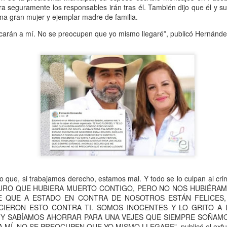
l detenido es José Benito "N", mejor conocido como "Benito Pomos",
ra seguramente los responsables irán tras él. También dijo que él y s
ien también era amigo de la familia del hoy finado.
na gran mujer y ejemplar madre de familia.
arán a mí. No se preocupen que yo mismo llegaré”, publicó Hernánde
Muere ex agente municipal de Mesillas
UG
30
Yanga, Ver., a 29 de agosto de 2023.- Este martes falleció el ex
agente municipal de la localidad Mesillas, Wilebaldo Quiroz
lores, a consecuencia de una enfermedad.
 hoy finado fue agente municipal de la citada localidad en el periodo
 2018-2021, cuando realizó gestiones ante los gobiernos estatal y
deral para la ejecución de diversas obras de beneficio social para la
blación.
mbién formó parte de la Unidad de Riego "Alfredo V.
Exigen justicia para joven asesinado en Yanga
UG
 que, si trabajamos derecho, estamos mal. Y todo se lo culpan al c
18
*Fidel González, de 27 años, era hijo de un médico del IMSS y
 JURO QUE HUBIERA MUERTO CONTIGO, PERO NO NOS HUBIÉRAM
tenía 3 meses de haberse graduado como abogadao
E QUE A ESTADO EN CONTRA DE NOSOTROS ESTÁN FELICES,
CIERON ESTO CONTRA TI. SOMOS INOCENTES Y LO GRITO A 
o mató su amigo en la entrada de su casa, por haber descubierto
Y SABÍAMOS AHORRAR PARA UNA VEJES QUE SIEMPRE SOÑAM
fidelidad de su novia.
Í. NO SE PREOCUPEN QUE YO MISMO LLEGARE”, publicó el exfunc