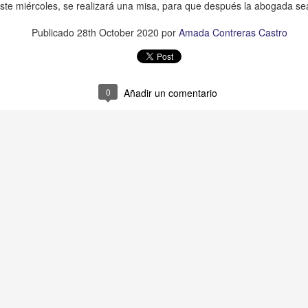
l detenido es José Benito "N", mejor conocido como "Benito Pomos",
este miércoles, se realizará una misa, para que después la abogada se
ien también era amigo de la familia del hoy finado.
Publicado
28th October 2020
por
Amada Contreras Castro
Muere ex agente municipal de Mesillas
UG
30
0
Añadir un comentario
Yanga, Ver., a 29 de agosto de 2023.- Este martes falleció el ex
agente municipal de la localidad Mesillas, Wilebaldo Quiroz
lores, a consecuencia de una enfermedad.
 hoy finado fue agente municipal de la citada localidad en el periodo
 2018-2021, cuando realizó gestiones ante los gobiernos estatal y
deral para la ejecución de diversas obras de beneficio social para la
blación.
mbién formó parte de la Unidad de Riego "Alfredo V.
Exigen justicia para joven asesinado en Yanga
UG
18
*Fidel González, de 27 años, era hijo de un médico del IMSS y
tenía 3 meses de haberse graduado como abogadao
o mató su amigo en la entrada de su casa, por haber descubierto
fidelidad de su novia.