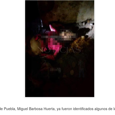
Rica
Ixhuatlán del Café, Ver., 7 de
Noticias El Líder
octubre de 2023.- La.ex alcaldesa
de este municipio, Viridiana
Poza Rica, Ver., 24 de septiembre
Bretón Feito, fue liberada este
de 2023.- La propietaria de un
sábado del peno de mediana
Matan al niño de 4 años en Córdoba.
EP
periódico del norte de la entidad,
seguridad de La Toma, luego de
19
fue detenida por agentes de la
foto tomada de las redes
que el juez determinará modificar
Policía ministerial, acusada del
el procedimiento legal para que
delito de secuestro.
órdoba Ver., 18 de septiembre de 2023.- Un niño de apenas 4 años de
lleve el proceso en libertad, junto
dad fue asesinado, presuntamente a manos de su padre, la
con uno de los 5 productores de
Informes recabados señalan que
drugada de este lunes en el interior de su vivienda, ubicada en el
café que también fueron detenidos
se trata de Ivonne Patricia “N”,
raccionamiento Praderas de San Miguelito en la ciudad de Córdoba.
el año pasado,al ser acusados de
presunta responsable del delito
incendiar un beneficio de café.
de secuestro agravado.
 trata del menor Javier Enrique Cotlame Cruz, de 4 años, presentó
a herida a la altura del cuello.
Cae el que mató a hijo de médico del IMSS, en Yanga
EP
18
Yanga, Ver., 16 de septiembre de 2023.- Agentes de la Policía
Ministerial lograron la captura del presunto responsable de haber
esinado al joven Fidel González, quien era hijo de un médico del
eguro Social.
e Puebla, Miguel Barbosa Huerta, ya fueron identificados algunos de 