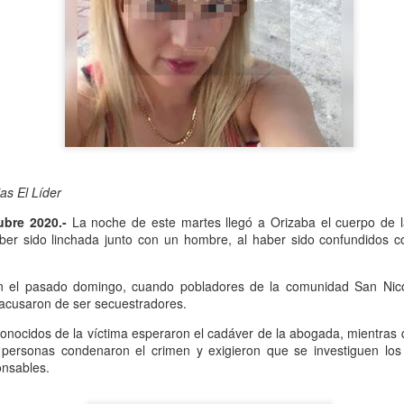
Se informó que el periodo d
sería hasta el 31 de diciem
objetivo de que puedan adap
contribuyentes podrán segui
2.0, hasta el 31 de marzo 
as El Líder
ubre 2020.-
La noche de este martes llegó a Orizaba el cuerpo de
ber sido linchada junto con un hombre, al haber sido confundidos c
n el pasado domingo, cuando pobladores de la comunidad San Nico
 acusaron de ser secuestradores.
conocidos de la víctima esperaron el cadáver de la abogada, mientras 
Liberan a ex alcaldesa
Detienen a dueña de
OCT
SEP
 personas condenaron el crimen y exigieron que se investiguen los
8
25
de Ixhuatlán del Café
periódico por
onsables.
secuestro, en Poza
De la Redacción/Noticias El Líder