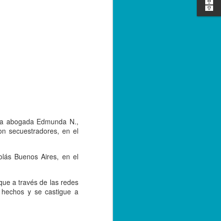
e convivencia de las versiones 2.0 y 3.0
bre de 2023; sin embargo, con el
tarse a la nueva versión, los
r emitiendo sus facturas en la versión
de 2024.
 la abogada Edmunda N.,
on secuestradores, en el
lás Buenos Aires, en el
que a través de las redes
Capturan a hermano
SEP
 hechos y se castigue a
20
de menor asesinado
en Córdoba, por su