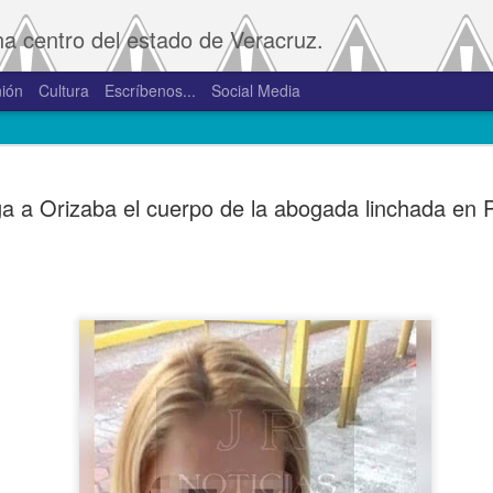
na centro del estado de Veracruz.
ión
Cultura
Escríbenos...
Social Media
SAT amplía
JAN
ga a Orizaba el cuerpo de la abogada linchada en 
2
convivenci
2.0 y 3.0 
Porte
De la Redacción/Noticias E
Boca del Río, Ver., 2 de en
Administración Tributaria 
procesos que faciliten a lo
comprobantes fiscales y su
septiembre de 2023 la versió
noviembre de 2023.