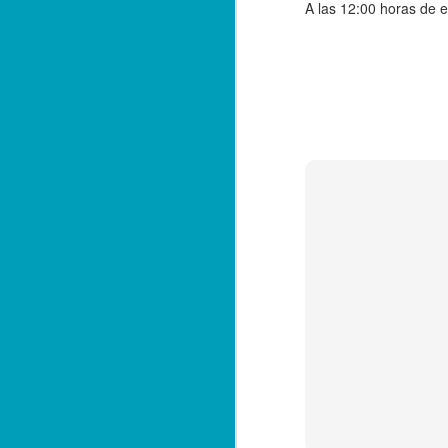
E
A las 12:00 horas de 
qu
A
F
El
de
fe
po
Ta
A
*L
in