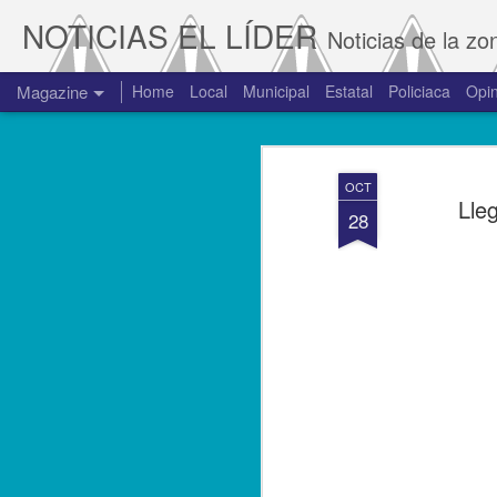
NOTICIAS EL LÍDER
Noticias de la zo
Magazine
Home
Local
Municipal
Estatal
Policiaca
Opin
OCT
Lle
28