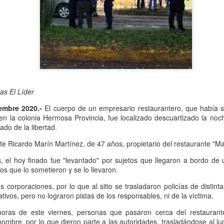
Se informó que el periodo d
sería hasta el 31 de diciem
objetivo de que puedan adap
contribuyentes podrán segui
2.0, hasta el 31 de marzo 
as El Líder
iembre 2020.-
El cuerpo de un empresario restaurantero, que había si
en la colonia Hermosa Provincia, fue localizado descuartizado la noc
vado de la libertad.
te Ricardo Marín Martínez, de 47 años, propietario del restaurante "Ma
 el hoy finado fue "levantado" por sujetos que llegaron a bordo de u
s que lo sometieron y se lo llevaron.
as corporaciones, por lo que al sitio se trasladaron policías de disti
Liberan a ex alcaldesa
Detienen a dueña de
OCT
SEP
ivos, pero no lograron pistas de los responsables, ni de la víctima.
8
25
de Ixhuatlán del Café
periódico por
oras de este viernes, personas que pasaron cerca del restaurant
secuestro, en Poza
De la Redacción/Noticias El Líder
bre, por lo que dieron parte a las autoridades, trasladándose al lug