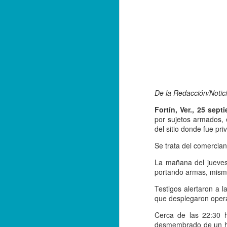
De la Redacción/Notici
Fortín, Ver., 25 sept
por sujetos armados, 
del sitio donde fue pri
Se trata del comercian
La mañana del jueves,
portando armas, mismo
Testigos alertaron a l
Balacera en Poza Rica
OCT
que desplegaron operat
19
De la Redacción/ Noticias
Cerca de las 22:30 h
El Líder
desmembrado de un hom