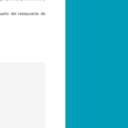
presunta
responsabilidad en el
crimen.
dueño del restaurante de
foto tomada de las redes
Córdoba, Ver., 18 de septiembre
de 2023.- Agentes de la Policía
Ministerial detuvieron a un
adolescente de 14 años, quien es
hermano del niño que la
madrugada del lunes fue
asesinado en el interior de su
vivienda, en el fraccionamiento
praderas de San Miguelito, luego
de que tras las investigaciones
resultara involucrado en los
hechos.
Cabe recordar que el menor J.E.