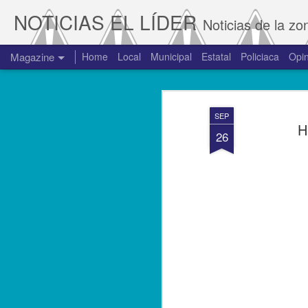
NOTICIAS EL LÍDER
Noticias de la zo
Magazine
Home
Local
Municipal
Estatal
Policiaca
Opin
SEP
H
26