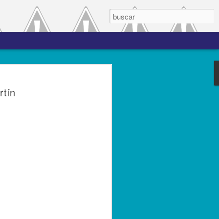
 el periodo de
rtín
a entre las versiones
del complemento Carta
l Líder
ero de 2023.- El Servicio de
(SAT), comprometido con mejorar los
s contribuyentes la emisión de los
s complementos, publicó el 28 de
n 3.0, la cual entró en vigor el 25 de