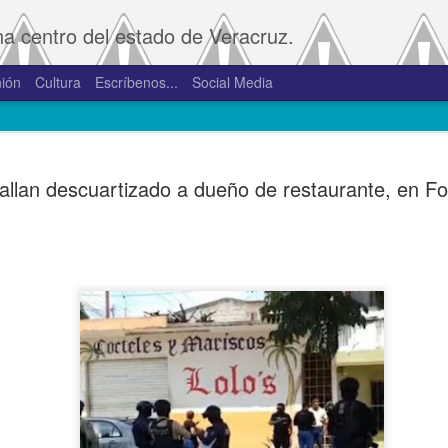
na centro del estado de Veracruz.
ión
Cultura
Escríbenos...
Social Media
SAT amplía
JAN
allan descuartizado a dueño de restaurante, en Fo
2
convivenci
2.0 y 3.0 
Porte
De la Redacción/Noticias E
Boca del Río, Ver., 2 de en
Administración Tributaria 
procesos que faciliten a lo
comprobantes fiscales y su
septiembre de 2023 la versió
noviembre de 2023.