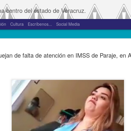
na centro del estado de Veracruz.
ión
Cultura
Escríbenos...
Social Media
SAT amplía
JAN
uejan de falta de atención en IMSS de Paraje, en 
2
convivenci
2.0 y 3.0 
Porte
De la Redacción/Noticias E
Boca del Río, Ver., 2 de en
Administración Tributaria 
procesos que faciliten a lo
comprobantes fiscales y su
septiembre de 2023 la versió
noviembre de 2023.