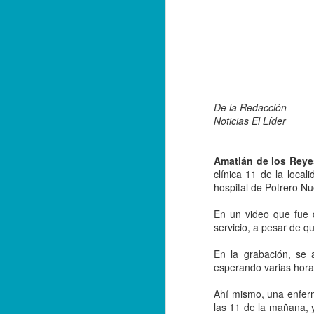
De la Redacción
Noticias El Líder
Amatlán de los Reyes,
clínica 11 de la loca
hospital de Potrero Nu
En un video que fue 
servicio, a pesar de qu
En la grabación, se 
Balacera en Poza Rica
OCT
esperando varias horas
19
De la Redacción/ Noticias
Ahí mismo, una enferm
El Líder
las 11 de la mañana, 