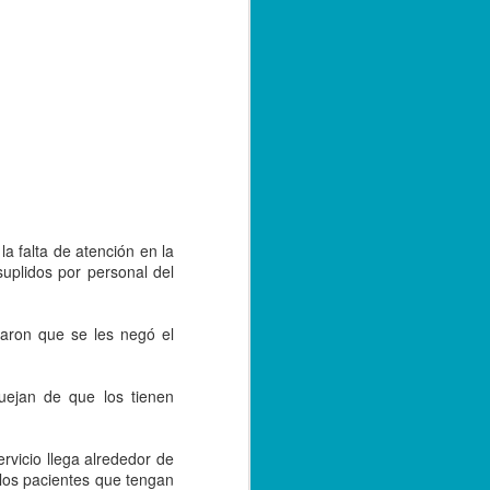
e convivencia de las versiones 2.0 y 3.0
bre de 2023; sin embargo, con el
tarse a la nueva versión, los
r emitiendo sus facturas en la versión
de 2024.
 falta de atención en la
suplidos por personal del
iaron que se les negó el
uejan de que los tienen
Capturan a hermano
SEP
20
de menor asesinado
vicio llega alrededor de
en Córdoba, por su
 los pacientes que tengan