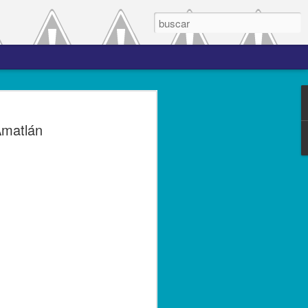
 el periodo de
Amatlán
a entre las versiones
del complemento Carta
l Líder
ero de 2023.- El Servicio de
(SAT), comprometido con mejorar los
s contribuyentes la emisión de los
s complementos, publicó el 28 de
n 3.0, la cual entró en vigor el 25 de