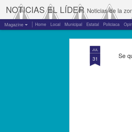
NOTICIAS EL LÍDER
Noticias de la zo
Magazine
Home
Local
Municipal
Estatal
Policiaca
Opin
JUL
Se q
31