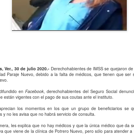
Se informó que el periodo d
sería hasta el 31 de diciem
objetivo de que puedan adap
contribuyentes podrán segui
2.0, hasta el 31 de marzo 
 Ver., 30 de julio 2020.-
Derechohabientes de IMSS se quejaron de la
lidad Paraje Nuevo, debido a la falta de médicos, que tienen que ser 
evo.
difundido en
Facebook
, derechohabientes del Seguro Social denunc
e están vigentes con el pago de sus coutas ante el instituto.
aprecian los momentos en los que un grupo de beneficiarios se q
Liberan a ex alcaldesa
Detienen a dueña de
OCT
SEP
 y no les avisa que no habrá servicio de consulta.
8
25
de Ixhuatlán del Café
periódico por
era, les explica que no hay médicos y que la única médico que da ser
secuestro, en Poza
De la Redacción/Noticias El Líder
ya que viene de la clínica de Potrero Nuevo, pero sólo para atender a