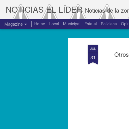
NOTICIAS EL LÍDER
Noticias de la zo
Magazine
Home
Local
Municipal
Estatal
Policiaca
Opin
JUL
Otros
31