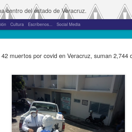
na centro del estado de Veracruz.
ión
Cultura
Escríbenos...
Social Media
SAT amplía
JAN
 42 muertos por covid en Veracruz, suman 2,744 
2
convivenci
2.0 y 3.0 
Porte
De la Redacción/Noticias E
Boca del Río, Ver., 2 de en
Administración Tributaria 
procesos que faciliten a lo
comprobantes fiscales y su
septiembre de 2023 la versió
noviembre de 2023.