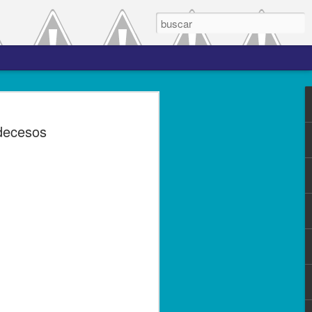
 el periodo de
decesos
a entre las versiones
del complemento Carta
l Líder
ero de 2023.- El Servicio de
(SAT), comprometido con mejorar los
s contribuyentes la emisión de los
s complementos, publicó el 28 de
n 3.0, la cual entró en vigor el 25 de