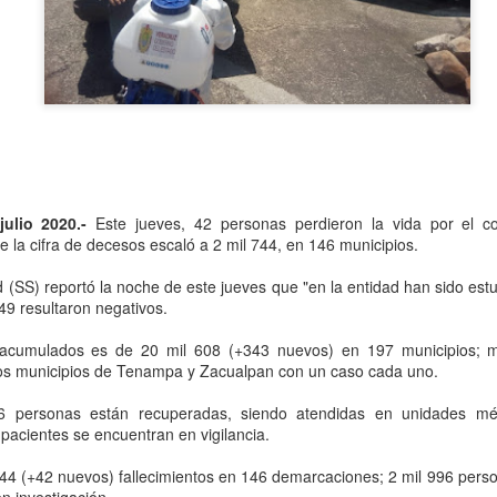
Se informó que el periodo d
sería hasta el 31 de diciem
objetivo de que puedan adap
contribuyentes podrán segui
2.0, hasta el 31 de marzo 
julio 2020.-
Este jueves, 42 personas perdieron la vida por el co
e la cifra de decesos escaló a 2 mil 744, en 146 municipios.
 (SS) reportó la noche de este jueves que "en la entidad han sido est
149 resultaron negativos.
s acumulados es de 20 mil 608 (+343 nuevos) en 197 municipios; mi
os municipios de Tenampa y Zacualpan con un caso cada uno.
6 personas están recuperadas, siendo atendidas en unidades méd
Liberan a ex alcaldesa
Detienen a dueña de
OCT
SEP
pacientes se encuentran en vigilancia.
8
25
de Ixhuatlán del Café
periódico por
secuestro, en Poza
744 (+42 nuevos) fallecimientos en 146 demarcaciones; 2 mil 996 per
De la Redacción/Noticias El Líder