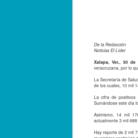
De la Redacción
Noticias El Líder
Xalapa, Ver., 30 de 
veracruzana, por lo qu
La Secretaría de Salud
de los cuales, 10 mil 
La cifra de positivo
Sumándose este día l
Asimismo, 14 mil 17
Balacera en Poza Rica
OCT
actualmente 3 mil 688 
19
De la Redacción/ Noticias
El Líder
Hay reporte de 2 mil 