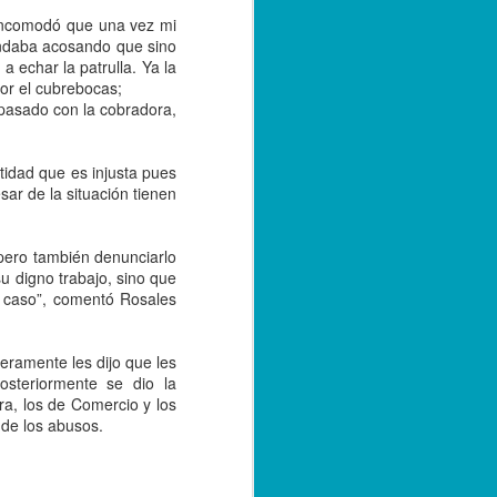
presunta
 incomodó que una vez mi
responsabilidad en el
andaba acosando que sino
crimen.
a echar la patrulla. Ya la
foto tomada de las redes
por el cubrebocas;
pasado con la cobradora,
Córdoba, Ver., 18 de septiembre
de 2023.- Agentes de la Policía
Ministerial detuvieron a un
tidad que es injusta pues
adolescente de 14 años, quien es
r de la situación tienen
hermano del niño que la
madrugada del lunes fue
asesinado en el interior de su
pero también denunciarlo
vivienda, en el fraccionamiento
su digno trabajo, sino que
praderas de San Miguelito, luego
u caso”, comentó Rosales
de que tras las investigaciones
resultara involucrado en los
hechos.
eramente les dijo que les
osteriormente se dio la
Cabe recordar que el menor J.E.
ra, los de Comercio y los
 de los abusos.