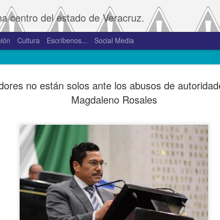
na centro del estado de Veracruz.
ión
Cultura
Escríbenos...
Social Media
SAT amplía
JAN
dores no están solos ante los abusos de autoridad
2
convivenci
Magdaleno Rosales
2.0 y 3.0 
Porte
De la Redacción/Noticias E
Boca del Río, Ver., 2 de en
Administración Tributaria 
procesos que faciliten a lo
comprobantes fiscales y su
septiembre de 2023 la versió
noviembre de 2023.