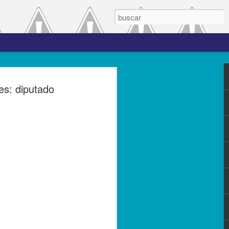
 el periodo de
es: diputado
a entre las versiones
del complemento Carta
l Líder
ero de 2023.- El Servicio de
(SAT), comprometido con mejorar los
s contribuyentes la emisión de los
s complementos, publicó el 28 de
n 3.0, la cual entró en vigor el 25 de