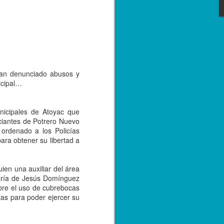
e convivencia de las versiones 2.0 y 3.0
bre de 2023; sin embargo, con el
tarse a la nueva versión, los
r emitiendo sus facturas en la versión
de 2024.
han denunciado abusos y
icipal…
nicipales de Atoyac que
ciantes de Potrero Nuevo
 ordenado a los Policías
ara obtener su libertad a
ien una auxiliar del área
María de Jesús Domínguez
bre el uso de cubrebocas
Capturan a hermano
SEP
tas para poder ejercer su
20
de menor asesinado
en Córdoba, por su