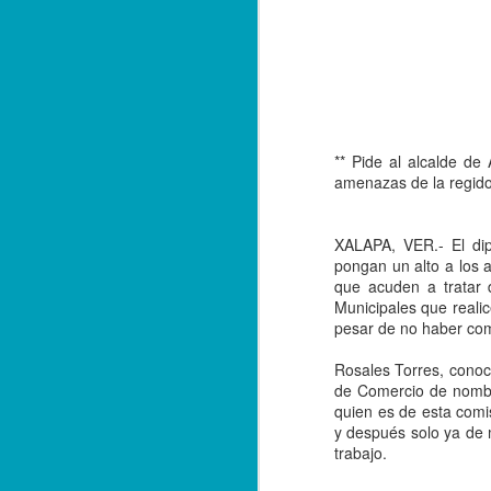
** Pide al alcalde d
amenazas de la regido
XALAPA, VER.- El dip
pongan un alto a los 
que acuden a tratar 
Municipales que realic
pesar de no haber com
Rosales Torres, conoci
de Comercio de nombr
quien es de esta comi
Balacera en Poza Rica
OCT
y después solo ya de 
19
De la Redacción/ Noticias
trabajo.
El Líder