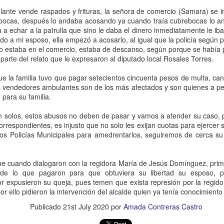
Rica
Ixhuatlán del Café, Ver., 7 de
lante vende raspados y frituras, la señora de comercio (Samara) se
Noticias El Líder
octubre de 2023.- La.ex alcaldesa
ebocas, después lo andaba acosando ya cuando traía cubrebocas lo 
de este municipio, Viridiana
 a echar a la patrulla que sino le daba el dinero inmediatamente le iba 
Poza Rica, Ver., 24 de septiembre
Bretón Feito, fue liberada este
o a mi esposo, ella empezó a acosarlo, al igual que la policía según 
de 2023.- La propietaria de un
sábado del peno de mediana
o estaba en el comercio, estaba de descanso, según porque se había 
Matan al niño de 4 años en Córdoba.
EP
periódico del norte de la entidad,
seguridad de La Toma, luego de
 parte del relato que le expresaron al diputado local Rosales Torres.
19
fue detenida por agentes de la
foto tomada de las redes
que el juez determinará modificar
Policía ministerial, acusada del
el procedimiento legal para que
ue la familia tuvo que pagar setecientos cincuenta pesos de multa, can
delito de secuestro.
órdoba Ver., 18 de septiembre de 2023.- Un niño de apenas 4 años de
lleve el proceso en libertad, junto
 vendedores ambulantes son de los más afectados y son quienes a pesa
dad fue asesinado, presuntamente a manos de su padre, la
con uno de los 5 productores de
 para su familia.
Informes recabados señalan que
drugada de este lunes en el interior de su vivienda, ubicada en el
café que también fueron detenidos
se trata de Ivonne Patricia “N”,
raccionamiento Praderas de San Miguelito en la ciudad de Córdoba.
el año pasado,al ser acusados de
n solos, estos abusos no deben de pasar y vamos a atender su caso, 
presunta responsable del delito
incendiar un beneficio de café.
orrespondientes, es injusto que no solo les exijan cuotas para ejercer 
de secuestro agravado.
 trata del menor Javier Enrique Cotlame Cruz, de 4 años, presentó
los Policías Municipales para amedrentarlos, seguiremos de cerca s
a herida a la altura del cuello.
que cuando dialogaron con la regidora María de Jesús Domínguez, prim
Cae el que mató a hijo de médico del IMSS, en Yanga
EP
 de lo que pagaron para que obtuviera su libertad su esposo, p
18
Yanga, Ver., 16 de septiembre de 2023.- Agentes de la Policía
or expusieron su queja, pues temen que exista represión por la regido
Ministerial lograron la captura del presunto responsable de haber
por ello pidieron la intervención del alcalde quien ya tenía conocimiento
esinado al joven Fidel González, quien era hijo de un médico del
eguro Social.
Publicado
21st July 2020
por
Amada Contreras Castro