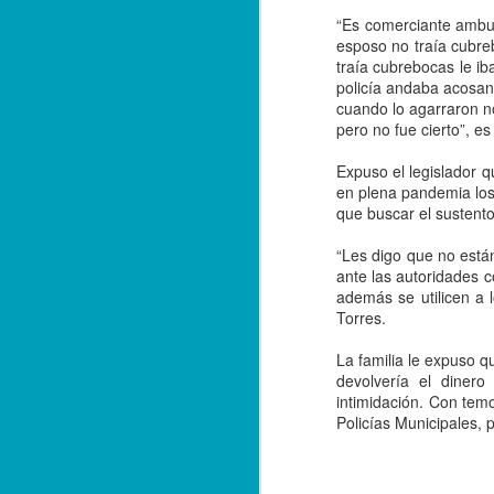
Poza Rica, Ver., 18 de octubre de
“Es comerciante ambu
2023.- Al menos un lesionado y
esposo no traía cubr
temor ente la población dejó como
traía cubrebocas le iba
saldo una balacera, registrada
policía andaba acosand
durante la noche del martes, en la
cuando lo agarraron n
S
colonia Manuel Ávila Camacho,
pero no fue cierto”, es
donde sujetos armados se
enfrentaron en varios vehículos.
Expuso el legislador q
C
en plena pandemia los
e
El hecho provocó alerta de las
que buscar el sustento
ma
corporaciones policiales, por lo
f
que se originó un impresionante
“Les digo que no está
operativo de las fuerzas de
ante las autoridades c
Se
seguridad, sin que se lograra la
además se utilicen a 
un
captura de los responsables.
Torres.
La familia le expuso 
S
devolvería el dinero
intimidación. Con tem
Policías Municipales, 
as
S