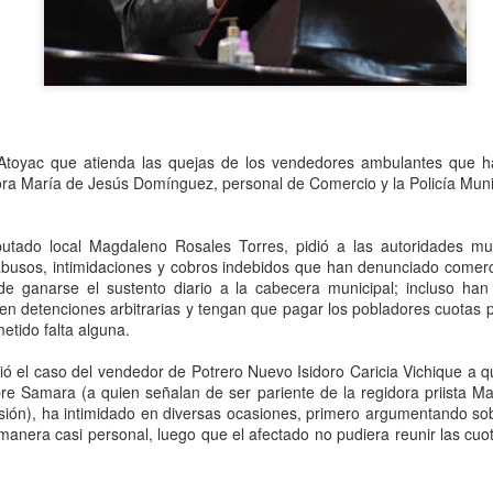
Se informó que el periodo d
sería hasta el 31 de diciem
objetivo de que puedan adap
contribuyentes podrán segui
2.0, hasta el 31 de marzo 
e Atoyac que atienda las quejas de los vendedores ambulantes que 
ra María de Jesús Domínguez, personal de Comercio y la Policía Mun
utado local Magdaleno Rosales Torres, pidió a las autoridades mu
abusos, intimidaciones y cobros indebidos que han denunciado comer
de ganarse el sustento diario a la cabecera municipal; incluso han
en detenciones arbitrarias y tengan que pagar los pobladores cuotas p
etido falta alguna.
ó el caso del vendedor de Potrero Nuevo Isidoro Caricia Vichique a qu
e Samara (a quien señalan de ser pariente de la regidora priista 
sión), ha intimidado en diversas ocasiones, primero argumentando so
Liberan a ex alcaldesa
Detienen a dueña de
OCT
SEP
manera casi personal, luego que el afectado no pudiera reunir las cuo
8
25
de Ixhuatlán del Café
periódico por
secuestro, en Poza
De la Redacción/Noticias El Líder