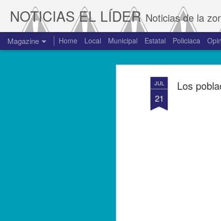
NOTICIAS EL LÍDER
Noticias de la zo
Magazine
Home
Local
Municipal
Estatal
Policiaca
Opin
Los pobla
JUL
21