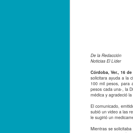
De la Redacción
Noticias El Líder
Córdoba, Ver., 16 de 
solicitara ayuda a la
100 mil pesos, para 
pesos cada una-, la D
médica y agradeció la
El comunicado, emitid
subió un video a las 
Balacera en Poza Rica
OCT
le sugirió un medicame
19
De la Redacción/ Noticias
El Líder
Mientras se solicitaba