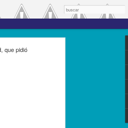
 el periodo de
, que pidió
a entre las versiones
del complemento Carta
l Líder
ero de 2023.- El Servicio de
(SAT), comprometido con mejorar los
s contribuyentes la emisión de los
s complementos, publicó el 28 de
n 3.0, la cual entró en vigor el 25 de