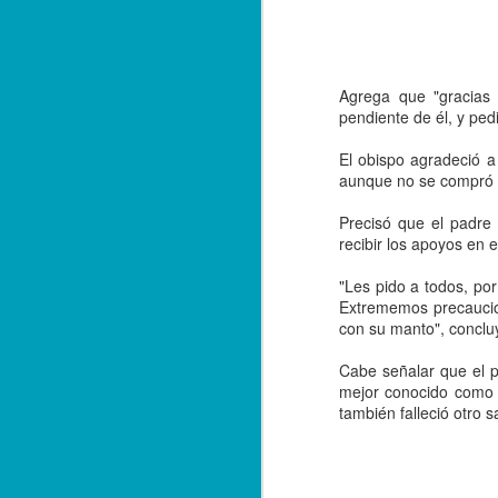
E
qu
Agrega que "gracias
pendiente de él, y pe
A
El obispo agradeció 
aunque no se compró 
F
Precisó que el padre
El
recibir los apoyos en
de
fe
"Les pido a todos, po
po
Extrememos precaucion
con su manto", conclu
Ta
Cabe señalar que el p
A
mejor conocido como 
también falleció otro 
*L
in