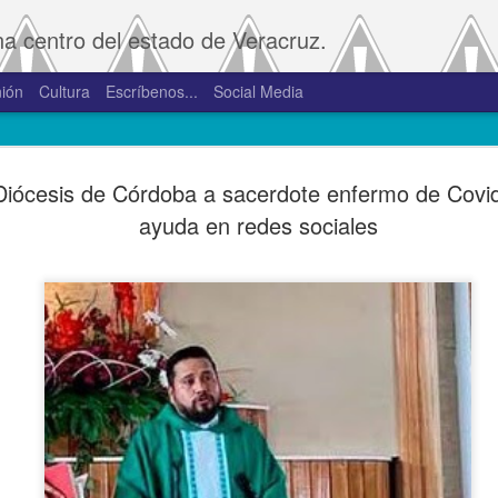
na centro del estado de Veracruz.
ión
Cultura
Escríbenos...
Social Media
SAT amplía
JAN
Diócesis de Córdoba a sacerdote enfermo de Covid
2
convivenci
ayuda en redes sociales
2.0 y 3.0 
Porte
De la Redacción/Noticias E
Boca del Río, Ver., 2 de en
Administración Tributaria 
procesos que faciliten a lo
comprobantes fiscales y su
septiembre de 2023 la versió
noviembre de 2023.