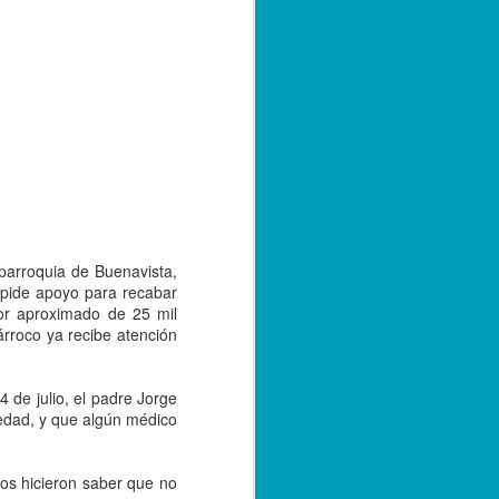
e convivencia de las versiones 2.0 y 3.0
bre de 2023; sin embargo, con el
tarse a la nueva versión, los
r emitiendo sus facturas en la versión
de 2024.
parroquia de Buenavista,
e pide apoyo para recabar
lor aproximado de 25 mil
rroco ya recibe atención
 de julio, el padre Jorge
medad, y que algún médico
Capturan a hermano
SEP
20
de menor asesinado
en Córdoba, por su
cos hicieron saber que no