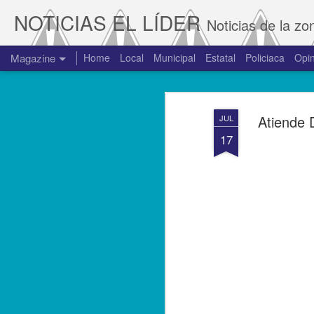
NOTICIAS EL LÍDER
Noticias de la zo
Magazine
Home
Local
Municipal
Estatal
Policiaca
Opin
Atiende 
JUL
17