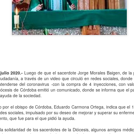
Se informó que el periodo d
sería hasta el 31 de diciem
objetivo de que puedan adap
contribuyentes podrán segui
2.0, hasta el 31 de marzo 
julio 2020.-
Luego de que el sacerdote Jorge Morales Baigen, de la 
 ciudadanía, a través de un video que circuló en redes sociales, dond
atenderse del coronavirus -con la compra de 4 inyecciones, con va
iócesis de Córdoba emitió un comunicado, donde se informa que el pá
 ayuda de la sociedad.
o por el obispo de Córdoba, Eduardo Carmona Ortega, indica que el 14
redes sociales, impulsado por su deseo de mejorar y superar su enfer
Liberan a ex alcaldesa
Detienen a dueña de
OCT
SEP
nto, que fue para el que pidió la ayuda.
8
25
de Ixhuatlán del Café
periódico por
secuestro, en Poza
De la Redacción/Noticias El Líder
 la solidaridad de los sacerdotes de la Diócesis, algunos amigos médi