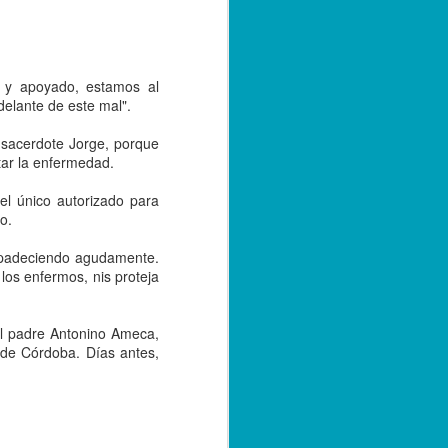
 y apoyado, estamos al
elante de este mal".
 sacerdote Jorge, porque
ar la enfermedad.
l único autorizado para
o.
tá padeciendo agudamente.
os enfermos, nis proteja
el padre Antonino Ameca,
 de Córdoba. Días antes,