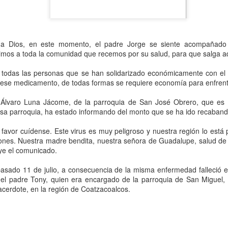
l detenido es José Benito "N", mejor conocido como "Benito Pomos",
ien también era amigo de la familia del hoy finado.
 a Dios, en este momento, el padre Jorge se siente acompañado
dimos a toda la comunidad que recemos por su salud, para que salga ad
Muere ex agente municipal de Mesillas
UG
30
Yanga, Ver., a 29 de agosto de 2023.- Este martes falleció el ex
a todas las personas que se han solidarizado económicamente con el
agente municipal de la localidad Mesillas, Wilebaldo Quiroz
ese medicamento, de todas formas se requiere economía para enfrent
lores, a consecuencia de una enfermedad.
 Álvaro Luna Jácome, de la parroquia de San José Obrero, que es e
 hoy finado fue agente municipal de la citada localidad en el periodo
 esa parroquia, ha estado informando del monto que se ha ido recaband
 2018-2021, cuando realizó gestiones ante los gobiernos estatal y
deral para la ejecución de diversas obras de beneficio social para la
r favor cuídense. Este virus es muy peligroso y nuestra región lo es
blación.
es. Nuestra madre bendita, nuestra señora de Guadalupe, salud de l
ye el comunicado.
mbién formó parte de la Unidad de Riego "Alfredo V.
asado 11 de julio, a consecuencia de la misma enfermedad falleció 
Exigen justicia para joven asesinado en Yanga
UG
el padre Tony, quien era encargado de la parroquia de San Miguel,
18
*Fidel González, de 27 años, era hijo de un médico del IMSS y
sacerdote, en la región de Coatzacoalcos.
tenía 3 meses de haberse graduado como abogadao
o mató su amigo en la entrada de su casa, por haber descubierto
fidelidad de su novia.