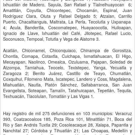
Ixhuatlán de Madero, Sayula, San Rafael y Tlalnelhuayocan 6;
Amatitlán, Coyutla, Chicontepec, Chocamán, Espinal, Juan
Rodríguez Clara, Oluta y Rafael Delgado 5; Atzalan, Carrillo
Puerto, Chacaltianguis, Maltrata, La Perla, Tecolutla y Uxpanapa
4; Acula, Banderilla, Coscomatepec, Huayacocotla, Huiloapan,
Ignacio de Llave, Ixhuatlán del Café, Jilotepec, Rafael Lucio,
Soconusco, Tempoal, Totutla y Vega de Alatorre 3.
Acatlán, Chiconamel, Chiconquiaco, Chinampa de Gorostiza,
Chontla, Comapa, Cotaxtla, Cuichapa, Ixmatlahuacan, El Higo,
Mecayapan, Naolinco, Omealca, Ozuluama, Pajapan, Soledad de
Atzompa, Tamiahua, Teocelo, Texistepec, Yanga, Yecuatla y
Zaragoza 2; Benito Juárez, Castillo de Teayo, Chumatlán,
Coxquihui, Filomeno Mata, Ixcatepec, Landero y Coss, Magdalena,
Miahuatlán, Nautla, Platón Sánchez, Saltabarranca, San Juan
Evangelista, Soteapan, Tamalín, Tatahuicapan, Tepetlán, Tequila,
Texhuacán, Tlacolulan, Tomatlán y Las Vigas 1.
Hay registro de mil 275 defunciones en 103 municipios: Veracruz
393, Coatzacoalcos 185, Poza Rica 101, Minatitlán 71, Boca del
Río y San Andrés Tuxtla 29; Cosoleacaque 28, Xalapa, Papantla y
Nanchital 27; Córdoba y Tihuatlán 21; Las Choapas, Medellín y