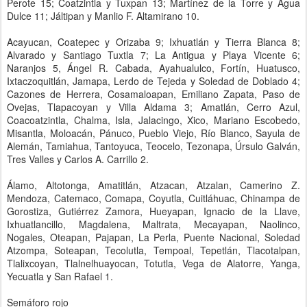
Perote 15; Coatzintla y Tuxpan 13; Martínez de la Torre y Agua
Dulce 11; Jáltipan y Manlio F. Altamirano 10.
Acayucan, Coatepec y Orizaba 9; Ixhuatlán y Tierra Blanca 8;
Alvarado y Santiago Tuxtla 7; La Antigua y Playa Vicente 6;
Naranjos 5, Ángel R. Cabada, Ayahualulco, Fortín, Huatusco,
Ixtaczoquitlán, Jamapa, Lerdo de Tejeda y Soledad de Doblado 4;
Cazones de Herrera, Cosamaloapan, Emiliano Zapata, Paso de
Ovejas, Tlapacoyan y Villa Aldama 3; Amatlán, Cerro Azul,
Coacoatzintla, Chalma, Isla, Jalacingo, Xico, Mariano Escobedo,
Misantla, Moloacán, Pánuco, Pueblo Viejo, Río Blanco, Sayula de
Alemán, Tamiahua, Tantoyuca, Teocelo, Tezonapa, Úrsulo Galván,
Tres Valles y Carlos A. Carrillo 2.
Álamo, Altotonga, Amatitlán, Atzacan, Atzalan, Camerino Z.
Mendoza, Catemaco, Comapa, Coyutla, Cuitláhuac, Chinampa de
Gorostiza, Gutiérrez Zamora, Hueyapan, Ignacio de la Llave,
Ixhuatlancillo, Magdalena, Maltrata, Mecayapan, Naolinco,
Nogales, Oteapan, Pajapan, La Perla, Puente Nacional, Soledad
Atzompa, Soteapan, Tecolutla, Tempoal, Tepetlán, Tlacotalpan,
Tlalixcoyan, Tlalnelhuayocan, Totutla, Vega de Alatorre, Yanga,
Yecuatla y San Rafael 1.
Semáforo rojo