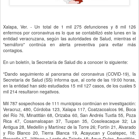
Xalapa, Ver. - Un total de 1 mil 275 defunciones y 8 mil 126
enfermos por coronavirus es lo que se contabilizó este lunes en la
entidad veracruzana, según las autoridades de Salud, mientras el
"semáforo" continúa en alerta preventiva para evitar más
contagios.
En un boletín, la Secretaría de Salud dio a conocer lo siguiente:
"Dando seguimiento al panorama del coronavirus (COVID-19), la
Secretaría de Salud (SS) informa que, al corte de las 19:00 horas,
en la entidad han sido estudiados 15 mil 127 casos, de los cuales 5
mil 214 resultaron negativos.
Mil 787 sospechosos de 111 municipios continúan en investigación:
Veracruz, 480, Córdoba 123, Xalapa 117, Coatzacoalcos 96, Boca
del Río 76, Minatitlán 68, Orizaba 60, San Andrés Tuxtla 55, Poza
Rica 47, Cosamaloapan 37, Tuxpan 35, Cosoleacaque 32; La
Antigua 28, Medellín y Martínez de la Torre 26; Fortín 21, Alvarado
y Río Blanco 20, Tierra Blanca 19, Acayucan y Coatepec, 18;
Papantla 17, Jáltipan y Lerdo de Tejada 15; Agua Dulce, Amatitlán,