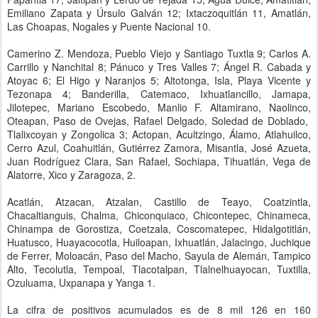
Emiliano Zapata y Úrsulo Galván 12; Ixtaczoquitlán 11, Amatlán,
Las Choapas, Nogales y Puente Nacional 10.
Camerino Z. Mendoza, Pueblo Viejo y Santiago Tuxtla 9; Carlos A.
Carrillo y Nanchital 8; Pánuco y Tres Valles 7; Ángel R. Cabada y
Atoyac 6; El Higo y Naranjos 5; Altotonga, Isla, Playa Vicente y
Tezonapa 4; Banderilla, Catemaco, Ixhuatlancillo, Jamapa,
Jilotepec, Mariano Escobedo, Manlio F. Altamirano, Naolinco,
Oteapan, Paso de Ovejas, Rafael Delgado, Soledad de Doblado,
Tlalixcoyan y Zongolica 3; Actopan, Acultzingo, Álamo, Atlahuilco,
Cerro Azul, Coahuitlán, Gutiérrez Zamora, Misantla, José Azueta,
Juan Rodríguez Clara, San Rafael, Sochiapa, Tihuatlán, Vega de
Alatorre, Xico y Zaragoza, 2.
Acatlán, Atzacan, Atzalan, Castillo de Teayo, Coatzintla,
Chacaltianguis, Chalma, Chiconquiaco, Chicontepec, Chinameca,
Chinampa de Gorostiza, Coetzala, Coscomatepec, Hidalgotitlán,
Huatusco, Huayacocotla, Huiloapan, Ixhuatlán, Jalacingo, Juchique
de Ferrer, Moloacán, Paso del Macho, Sayula de Alemán, Tampico
Alto, Tecolutla, Tempoal, Tlacotalpan, Tlalnelhuayocan, Tuxtilla,
Ozuluama, Uxpanapa y Yanga 1.
La cifra de positivos acumulados es de 8 mil 126 en 160