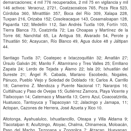
demarcaciones; 4 mil 776 recuperados, 2 mil 75 en vigilancia y mil
146 activos: Veracruz, 2721, Coatzacoalcos 765, Poza Rica 523,
Córdoba 360, Minatitlán 357, Boca del Río 309, Xalapa 228,
Tuxpan 216, Orizaba 152; Cosoleacaque 143, Cosamaloapan 128,
Papantla 122; Medellín 112, San Andrés Tuxtla 109, Fortín 103,
Tierra Blanca 73, Coatzintla 72; Las Choapas y Martínez de la
Torre 66; Nanchital 65, La Antigua 59, Alvarado 54, Perote y
Tihuatlán 50; Acayucan, Río Blanco 49, Agua dulce 48 y Jáltipan
44.
Santiago Tuxtla 37; Coatepec e Ixtaczoquitlán 32; Amatlán 27;
Úrsulo Galván 26; Manlio F. Altamirano y Tres Valles 25; Emiliano
Zapata 24; Lerdo de Tejada y Álamo 22; Isla 20; Ixhuatlán del
Sureste 21; Ángel R. Cabada, Mariano Escobedo, Nogales,
Pánuco, Pueblo Viejo y Soledad de Doblado 19; Carlos A. Carrillo
18; Camerino Z. Mendoza y Puente Nacional 17; Naranjos 16;
Cuitláhuac y Paso de Ovejas 15; Gutiérrez Zamora, Playa Vicente y
Tlalixcoyan 14; Catemaco y Misantla 13; Cerro Azul, Coacoatzintla,
Huatusco, Tantoyuca y Tlapacoyan 12; Jalacingo y Jamapa, 11;
Actopan, Cazones de Herrera, José Azueta y Xico 10.
Altotonga, Ayahualulco, Ixhuatlancillo, Oteapa y Villa Aldama 9;
Tlacotalpan 8; Acultzingo, Atoyac, Chalma, Chinameca, Moloacán,
Paso del Macho, Tezonapa y Zongolica 7; Atzacan, Hueyapan,