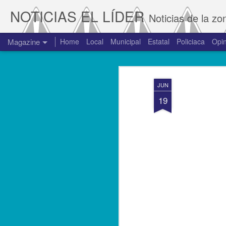
NOTICIAS EL LÍDER
Noticias de la zo
Magazine
Home
Local
Municipal
Estatal
Policiaca
Opin
JUN
19