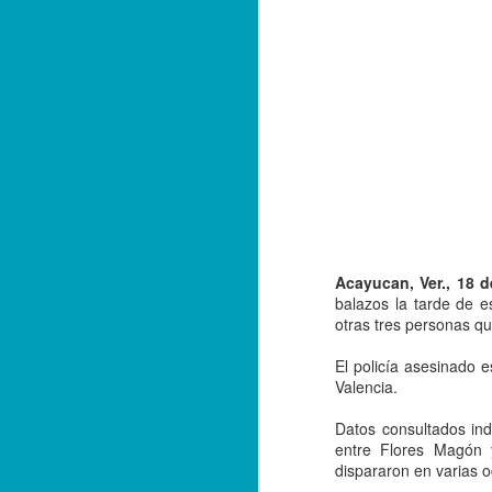
Acayucan, Ver., 18 d
balazos la tarde de e
otras tres personas qu
El policía asesinado 
Valencia.
Balacera en Poza Rica
OCT
Datos consultados indi
19
De la Redacción/ Noticias
entre Flores Magón y
El Líder
dispararon en varias 