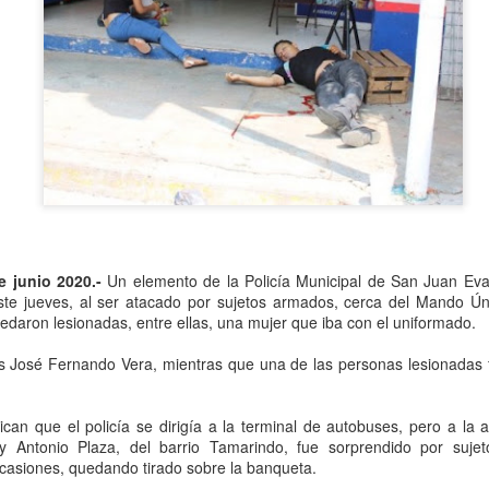
Se informó que el periodo d
sería hasta el 31 de diciem
objetivo de que puedan adap
contribuyentes podrán segui
2.0, hasta el 31 de marzo 
e junio 2020.-
Un elemento de la Policía Municipal de San Juan Eva
ste jueves, al ser atacado por sujetos armados, cerca del Mando Úni
edaron lesionadas, entre ellas, una mujer que iba con el uniformado.
es José Fernando Vera, mientras que una de las personas lesionadas
Liberan a ex alcaldesa
Detienen a dueña de
OCT
SEP
can que el policía se dirigía a la terminal de autobuses, pero a la al
8
25
de Ixhuatlán del Café
periódico por
 Antonio Plaza, del barrio Tamarindo, fue sorprendido por suje
secuestro, en Poza
ocasiones, quedando tirado sobre la banqueta.
De la Redacción/Noticias El Líder