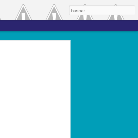
 el periodo de
a entre las versiones
del complemento Carta
l Líder
ero de 2023.- El Servicio de
(SAT), comprometido con mejorar los
s contribuyentes la emisión de los
s complementos, publicó el 28 de
n 3.0, la cual entró en vigor el 25 de