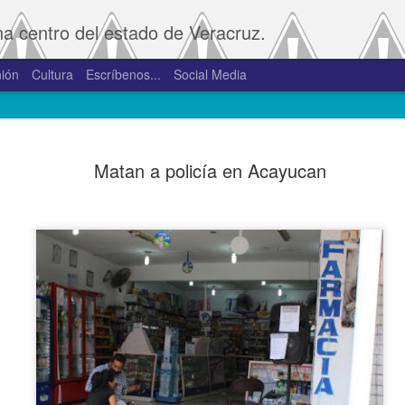
na centro del estado de Veracruz.
ión
Cultura
Escríbenos...
Social Media
SAT amplía
JAN
Matan a policía en Acayucan
2
convivenci
2.0 y 3.0 
Porte
De la Redacción/Noticias E
Boca del Río, Ver., 2 de en
Administración Tributaria 
procesos que faciliten a lo
comprobantes fiscales y su
septiembre de 2023 la versió
noviembre de 2023.