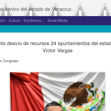
na centro del estado de Veracruz.
ión
Cultura
Escríbenos...
Social Media
SAT amplía
JAN
to desvío de recursos 24 ayuntamientos del estad
2
convivenci
Víctor Vargas
2.0 y 3.0 
or Congreso
Porte
De la Redacción/Noticias E
Boca del Río, Ver., 2 de en
Administración Tributaria 
procesos que faciliten a lo
comprobantes fiscales y su
septiembre de 2023 la versió
noviembre de 2023.