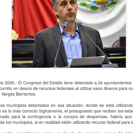
Se informó que el periodo d
sería hasta el 31 de diciem
objetivo de que puedan adap
contribuyentes podrán segui
2.0, hasta el 31 de marzo 
nio 2020.- El Congreso del Estado tiene detectado a 24 ayuntamientos d
urrido en desvío de recursos federales al utilizar esos dineros para 
r Vargas Barrientos.
os municipios detectados en esa situación, donde se está utilizando
es lo más correcto lógicamente, el presupuesto que reciben los estad
Liberan a ex alcaldesa
Detienen a dueña de
OCT
SEP
icado para la contingencia o la compra de despensas, habría que 
8
25
de Ixhuatlán del Café
periódico por
de los municipios, si en realidad están utilizando recurso federal par
secuestro, en Poza
De la Redacción/Noticias El Líder