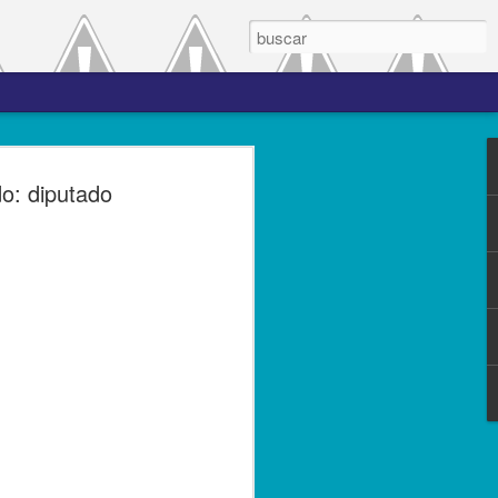
 el periodo de
o: diputado
a entre las versiones
del complemento Carta
l Líder
ero de 2023.- El Servicio de
(SAT), comprometido con mejorar los
s contribuyentes la emisión de los
s complementos, publicó el 28 de
n 3.0, la cual entró en vigor el 25 de