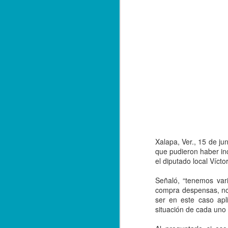
Xalapa, Ver., 15 de ju
que pudieron haber inc
el diputado local Vícto
Señaló, “tenemos vari
compra despensas, no 
Balacera en Poza Rica
OCT
ser en este caso apl
19
De la Redacción/ Noticias
situación de cada uno 
El Líder