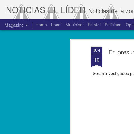
NOTICIAS EL LÍDER
Noticias de la zo
Magazine
Home
Local
Municipal
Estatal
Policiaca
Opin
En presun
JUN
16
*Serán investigados p