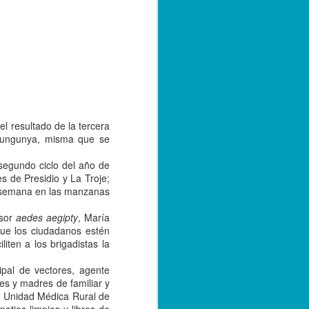
e convivencia de las versiones 2.0 y 3.0
bre de 2023; sin embargo, con el
tarse a la nueva versión, los
r emitiendo sus facturas en la versión
de 2024.
l resultado de la tercera
ikungunya, misma que se
segundo ciclo del año de
es de Presidio y La Troje;
a semana en las manzanas
isor
aedes aegipty
, María
que los ciudadanos estén
iten a los brigadistas la
Capturan a hermano
SEP
cipal de vectores, agente
20
de menor asesinado
res y madres de familiar y
en Córdoba, por su
la Unidad Médica Rural de