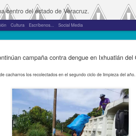
na centro del estado de Veracruz.
ión
Cultura
Escríbenos...
Social Media
SAT amplía
JAN
ntinúan campaña contra dengue en Ixhuatlán del 
2
convivenci
2.0 y 3.0 
e cacharros los recolectados en el segundo ciclo de limpieza del año.
Porte
De la Redacción/Noticias E
Boca del Río, Ver., 2 de en
Administración Tributaria 
procesos que faciliten a lo
comprobantes fiscales y su
septiembre de 2023 la versió
noviembre de 2023.