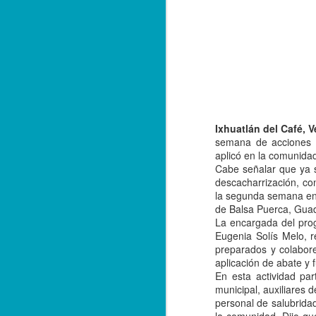
Ixhuatlán del Café, V
semana de acciones p
aplicó en la comunidad 
Cabe señalar que ya s
descacharrización, con
la segunda semana en 
de Balsa Puerca, Guad
La encargada del pro
Eugenia Solís Melo, r
preparados y colaboren
aplicación de abate y 
Balacera en Poza Rica
OCT
En esta actividad par
19
De la Redacción/ Noticias
municipal, auxiliares 
El Líder
personal de salubrida