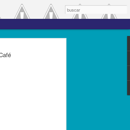
 el periodo de
Café
a entre las versiones
del complemento Carta
l Líder
ero de 2023.- El Servicio de
(SAT), comprometido con mejorar los
s contribuyentes la emisión de los
s complementos, publicó el 28 de
n 3.0, la cual entró en vigor el 25 de