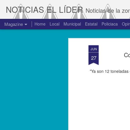
NOTICIAS EL LÍDER
Noticias de la zo
Magazine
Home
Local
Municipal
Estatal
Policiaca
Opin
JUN
Co
27
*Ya son 12 toneladas d