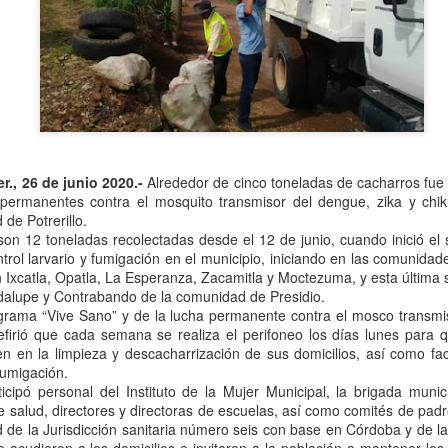
Se informó que el periodo d
sería hasta el 31 de diciem
objetivo de que puedan adap
contribuyentes podrán segui
2.0, hasta el 31 de marzo 
er., 26 de junio 2020.-
Alrededor de cinco toneladas de cacharros fue e
ermanentes contra el mosquito transmisor del dengue, zika y ch
de Potrerillo.
on 12 toneladas recolectadas desde el 12 de junio, cuando inició el 
trol larvario y fumigación en el municipio, iniciando en las comunidad
Ixcatla, Opatla, La Esperanza, Zacamitla y Moctezuma, y esta últim
alupe y Contrabando de la comunidad de Presidio.
grama “Vive Sano” y de la lucha permanente contra el mosco transm
efirió que cada semana se realiza el perifoneo los días lunes para 
 en la limpieza y descacharrización de sus domicilios, así como facil
fumigación.
Liberan a ex alcaldesa
Detienen a dueña de
OCT
SEP
ticipó personal del Instituto de la Mujer Municipal, la brigada muni
8
25
de Ixhuatlán del Café
periódico por
de salud, directores y directoras de escuelas, así como comités de pad
secuestro, en Poza
d de la Jurisdicción sanitaria número seis con base en Córdoba y de 
De la Redacción/Noticias El Líder