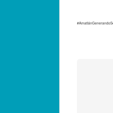
E
qu
#AmatlánGenerandoSo
A
F
El
de
fe
po
Ta
A
*L
in