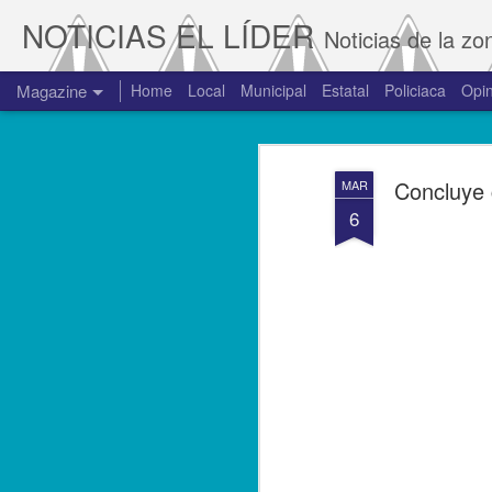
NOTICIAS EL LÍDER
Noticias de la zo
Magazine
Home
Local
Municipal
Estatal
Policiaca
Opin
Concluye c
MAR
6