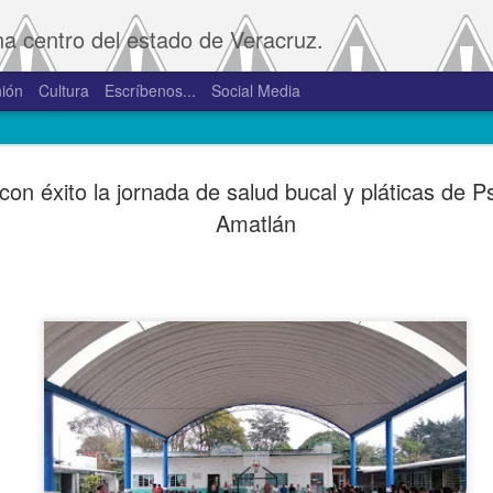
na centro del estado de Veracruz.
ión
Cultura
Escríbenos...
Social Media
SAT amplía
JAN
on éxito la jornada de salud bucal y pláticas de Ps
2
convivenci
Amatlán
2.0 y 3.0 
Porte
De la Redacción/Noticias E
Boca del Río, Ver., 2 de en
Administración Tributaria 
procesos que faciliten a lo
comprobantes fiscales y su
septiembre de 2023 la versió
noviembre de 2023.