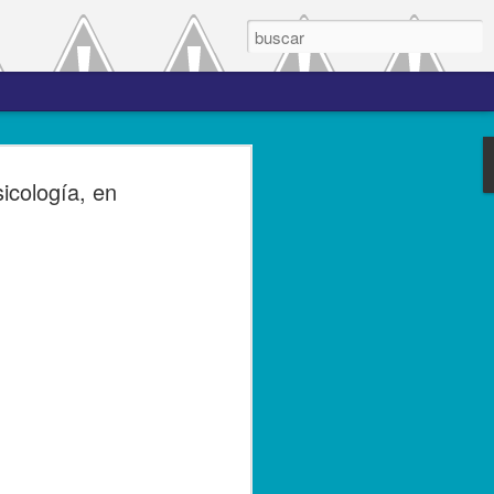
 el periodo de
icología, en
a entre las versiones
del complemento Carta
l Líder
ero de 2023.- El Servicio de
(SAT), comprometido con mejorar los
s contribuyentes la emisión de los
s complementos, publicó el 28 de
n 3.0, la cual entró en vigor el 25 de