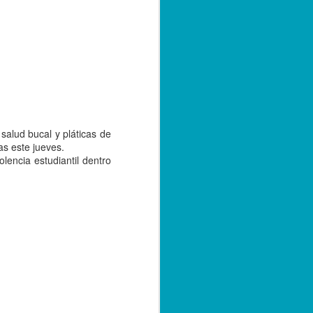
e convivencia de las versiones 2.0 y 3.0
bre de 2023; sin embargo, con el
tarse a la nueva versión, los
r emitiendo sus facturas en la versión
de 2024.
salud bucal y pláticas de
as este jueves.
lencia estudiantil dentro
Capturan a hermano
SEP
20
de menor asesinado
en Córdoba, por su