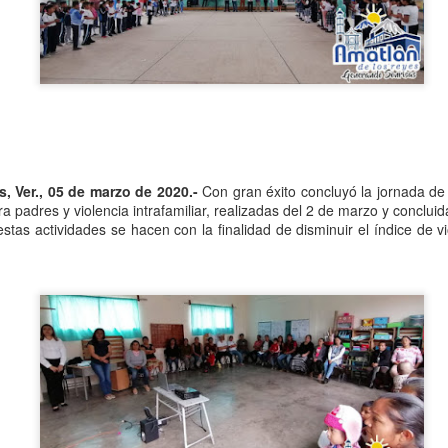
Se informó que el periodo d
sería hasta el 31 de diciem
objetivo de que puedan adap
contribuyentes podrán segui
2.0, hasta el 31 de marzo 
, Ver., 05 de marzo de 2020.-
Con gran éxito concluyó la jornada de 
a padres y violencia intrafamiliar, realizadas del 2 de marzo y concluid
as actividades se hacen con la finalidad de disminuir el índice de vio
Liberan a ex alcaldesa
Detienen a dueña de
OCT
SEP
8
25
de Ixhuatlán del Café
periódico por
secuestro, en Poza
De la Redacción/Noticias El Líder