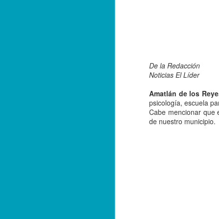
De la Redacción
Noticias El Líder
Amatlán de los Reyes
psicología, escuela par
Cabe mencionar que est
de nuestro municipio.
Balacera en Poza Rica
OCT
19
De la Redacción/ Noticias
El Líder