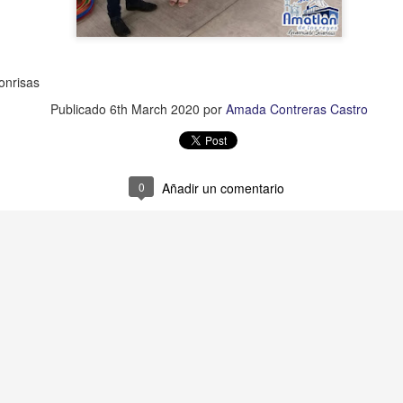
l detenido es José Benito "N", mejor conocido como "Benito Pomos",
ien también era amigo de la familia del hoy finado.
nrisas
Muere ex agente municipal de Mesillas
UG
Publicado
6th March 2020
por
Amada Contreras Castro
30
Yanga, Ver., a 29 de agosto de 2023.- Este martes falleció el ex
agente municipal de la localidad Mesillas, Wilebaldo Quiroz
lores, a consecuencia de una enfermedad.
0
Añadir un comentario
 hoy finado fue agente municipal de la citada localidad en el periodo
 2018-2021, cuando realizó gestiones ante los gobiernos estatal y
deral para la ejecución de diversas obras de beneficio social para la
blación.
mbién formó parte de la Unidad de Riego "Alfredo V.
Exigen justicia para joven asesinado en Yanga
UG
18
*Fidel González, de 27 años, era hijo de un médico del IMSS y
tenía 3 meses de haberse graduado como abogadao
o mató su amigo en la entrada de su casa, por haber descubierto
fidelidad de su novia.