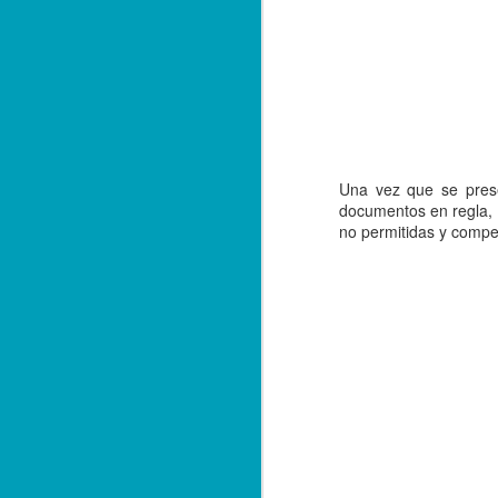
E
qu
A
Una vez que se prese
F
documentos en regla, p
no permitidas y compe
El
de
fe
po
Ta
A
*L
in