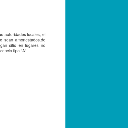
s autoridades locales, el
olo sean amonestados.de
agan sitio en lugares no
encia tipo "A".