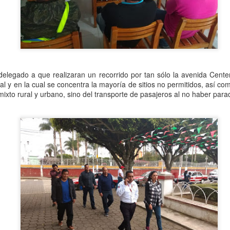
l momento del asesinato fue presenciado por la madre del joven y
uedó grabado en cámaras de seguridad, pero el culpable no ha sido
apturado.
Hallan cuerpo de joven de 19 años.
UG
4
foto de las redes
 delegado a que realizaran un recorrido por tan sólo la avenida Centen
l y en la cual se concentra la mayoría de sitios no permitidos, así c
ngolica Ver., a 3 de agosto 2023.- El pasado 3 de agosto fue
mixto rural y urbano, sino del transporte de pasajeros al no haber para
ncontrado el cadáver de una joven en la comunidad de Comalapa, el
llazgo se reportó por medio de una llamada al 911 señalando que era
rca del domicilio del Síndico Municipal Luz María Juárez Pavía.
 llegar las autoridades, revisaron el cuerpo y al notar que no tenia
gnos vitales, acordonaron la zona inmediatamente.
La arrolla el tren al no escucharlo mientras cruzaba la
UG
1
vía
huacán, Puebla a 31 de julio de 2023.- Una joven de 22 años,
tudiante de la licenciatura en administración del Instituto Tecnológico
 Tehuacán (ITT) identificada como Jeydi Carrera Morales fue