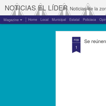
NOTICIAS EL LÍDER
Noticias de la zo
Magazine
Home
Local
Municipal
Estatal
Policiaca
Opin
Se reúnen
FEB
1