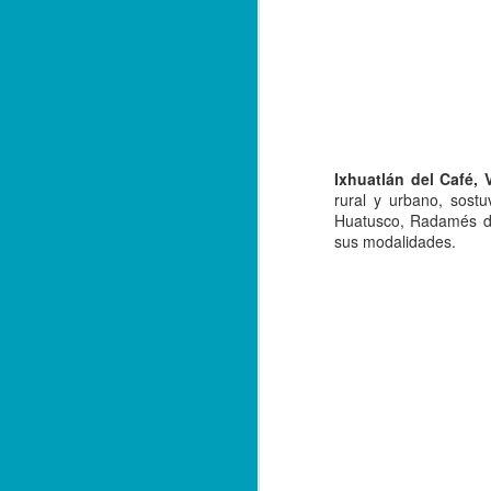
Ixhuatlán del Café, 
rural y urbano, sost
Huatusco, Radamés del
sus modalidades.
Balacera en Poza Rica
OCT
19
De la Redacción/ Noticias
El Líder