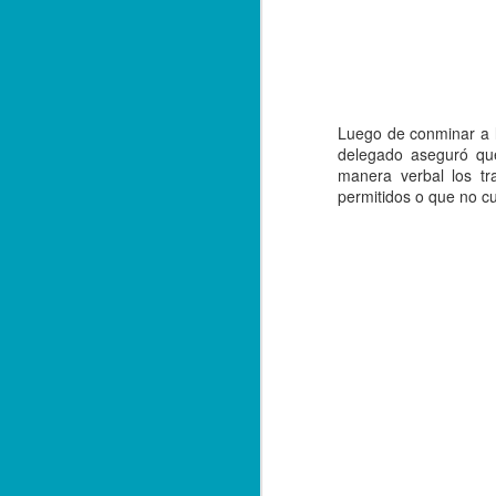
em
La
Co
q
y 
Luego de conminar a l
J
delegado aseguró que
manera verbal los tr
permitidos o que no cu
de
F
he
ha
in
J
Am
m
ar