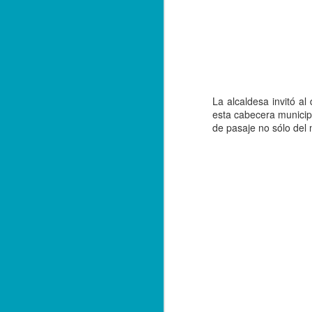
*E
q
c
A
La alcaldesa invitó al
esta cabecera municipa
Zo
de pasaje no sólo del 
e
ha
ce
Al
si
A
Te
es
de