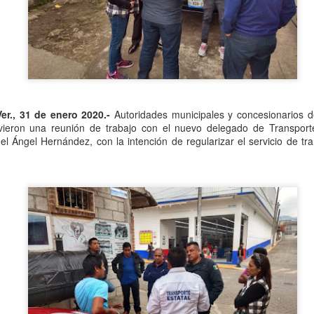
Se informó que el periodo d
sería hasta el 31 de diciem
objetivo de que puedan adap
contribuyentes podrán segui
2.0, hasta el 31 de marzo 
Ver., 31 de enero 2020.-
Autoridades municipales y concesionarios de
uvieron una reunión de trabajo con el nuevo delegado de Transport
 Ángel Hernández, con la intención de regularizar el servicio de tra
Liberan a ex alcaldesa
Detienen a dueña de
OCT
SEP
8
25
de Ixhuatlán del Café
periódico por
secuestro, en Poza
De la Redacción/Noticias El Líder