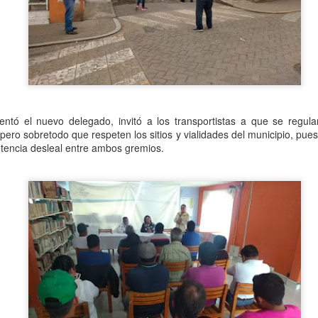
l detenido es José Benito "N", mejor conocido como "Benito Pomos",
ien también era amigo de la familia del hoy finado.
Muere ex agente municipal de Mesillas
UG
30
Yanga, Ver., a 29 de agosto de 2023.- Este martes falleció el ex
agente municipal de la localidad Mesillas, Wilebaldo Quiroz
ntó el nuevo delegado, invitó a los transportistas a que se regul
lores, a consecuencia de una enfermedad.
ero sobretodo que respeten los sitios y vialidades del municipio, pues
tencia desleal entre ambos gremios.
 hoy finado fue agente municipal de la citada localidad en el periodo
 2018-2021, cuando realizó gestiones ante los gobiernos estatal y
deral para la ejecución de diversas obras de beneficio social para la
blación.
mbién formó parte de la Unidad de Riego "Alfredo V.
Exigen justicia para joven asesinado en Yanga
UG
18
*Fidel González, de 27 años, era hijo de un médico del IMSS y
tenía 3 meses de haberse graduado como abogadao
o mató su amigo en la entrada de su casa, por haber descubierto
fidelidad de su novia.