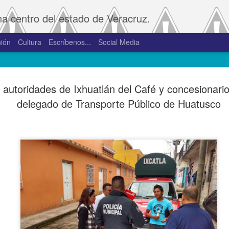
na centro del estado de Veracruz.
ión
Cultura
Escríbenos...
Social Media
SAT amplía
JAN
 autoridades de Ixhuatlán del Café y concesionari
2
convivenci
delegado de Transporte Público de Huatusco
2.0 y 3.0 
Porte
De la Redacción/Noticias E
Boca del Río, Ver., 2 de en
Administración Tributaria 
procesos que faciliten a lo
comprobantes fiscales y su
septiembre de 2023 la versió
noviembre de 2023.