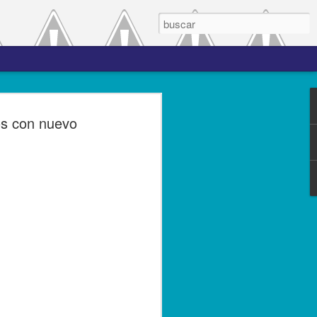
 el periodo de
os con nuevo
a entre las versiones
del complemento Carta
l Líder
ero de 2023.- El Servicio de
(SAT), comprometido con mejorar los
s contribuyentes la emisión de los
s complementos, publicó el 28 de
n 3.0, la cual entró en vigor el 25 de