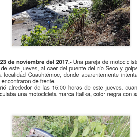
Se informó que el periodo d
sería hasta el 31 de diciem
objetivo de que puedan adap
contribuyentes podrán segui
2.0, hasta el 31 de marzo 
 23 de noviembre del 2017.-
Una pareja de motociclist
 de este jueves, al caer del puente del río Seco y golp
a localidad Cuauhtémoc, donde aparentemente intent
encontraron de frente.
rrió alrededor de las 15:00 horas de este jueves, c
culaba una motocicleta marca Italika, color negra con sa
Liberan a ex alcaldesa
Detienen a dueña de
OCT
SEP
8
25
de Ixhuatlán del Café
periódico por
secuestro, en Poza
De la Redacción/Noticias El Líder