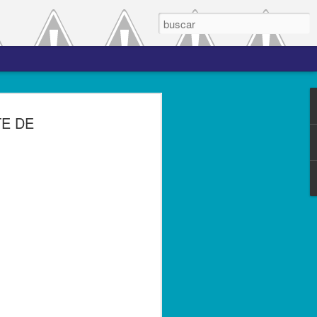
 el periodo de
TE DE
a entre las versiones
del complemento Carta
l Líder
ero de 2023.- El Servicio de
(SAT), comprometido con mejorar los
s contribuyentes la emisión de los
s complementos, publicó el 28 de
n 3.0, la cual entró en vigor el 25 de