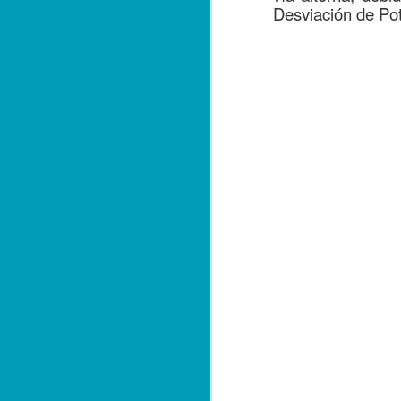
em
Desviación de Pot
La
Co
q
y 
J
de
F
he
ha
in
J
Am
m
ar