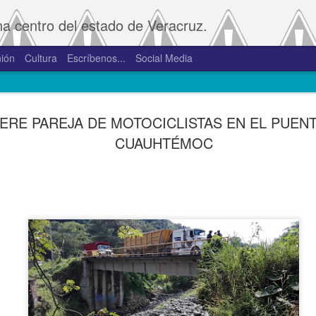
na centro del estado de Veracruz.
ión
Cultura
Escríbenos...
Social Media
SAT amplía
JAN
ERE PAREJA DE MOTOCICLISTAS EN EL PUEN
2
convivenci
CUAUHTÉMOC
2.0 y 3.0 
Porte
De la Redacción/Noticias E
Boca del Río, Ver., 2 de en
Administración Tributaria 
procesos que faciliten a lo
comprobantes fiscales y su
septiembre de 2023 la versió
noviembre de 2023.