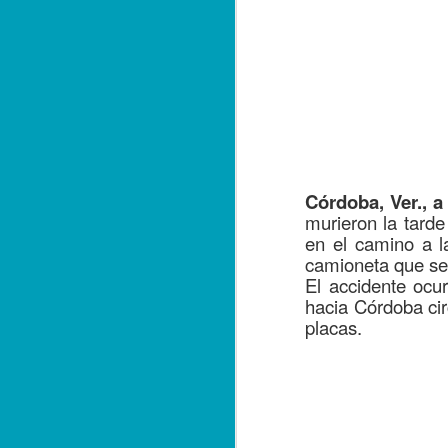
Córdoba, Ver., a
murieron la tarde
en el camino a l
camioneta que se 
El accidente ocu
hacia Córdoba cir
placas.
Balacera en Poza Rica
OCT
19
De la Redacción/ Noticias
El Líder