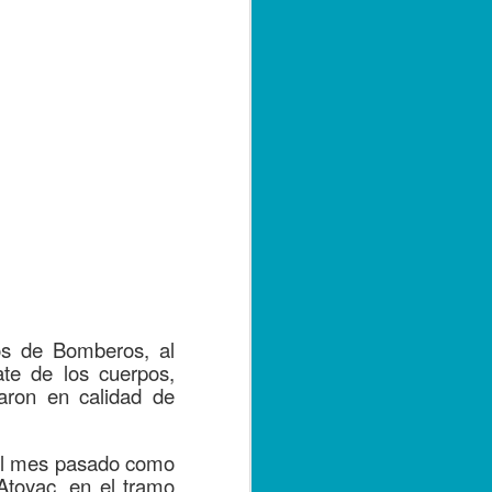
tos de Bomberos, al
ate de los cuerpos,
aron en calidad de
el mes pasado como
-Atoyac, en el tramo