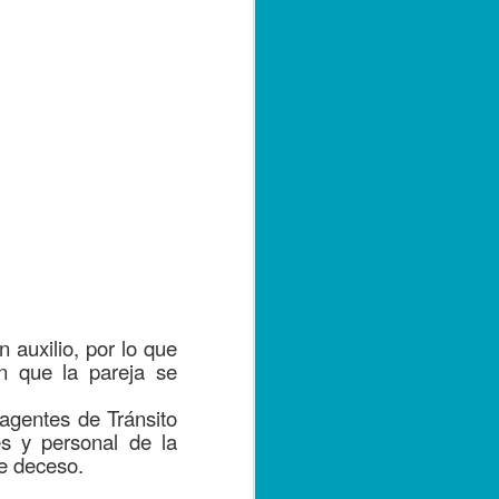
 auxilio, por lo que
n que la pareja se
agentes de Tránsito
es y personal de la
le deceso.