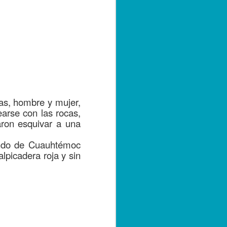
e convivencia de las versiones 2.0 y 3.0
bre de 2023; sin embargo, con el
tarse a la nueva versión, los
r emitiendo sus facturas en la versión
de 2024.
as, hombre y mujer,
earse con las rocas,
aron esquivar a una
uando de Cuauhtémoc
lpicadera roja y sin
Capturan a hermano
SEP
20
de menor asesinado
en Córdoba, por su