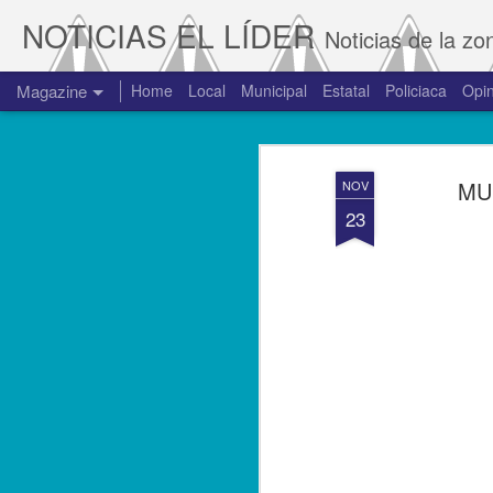
NOTICIAS EL LÍDER
Noticias de la zo
Magazine
Home
Local
Municipal
Estatal
Policiaca
Opin
MU
NOV
23