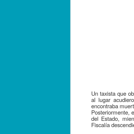
E
qu
A
F
El
de
fe
po
Ta
Un taxista que ob
al lugar acudier
A
encontraba muert
Posteriormente, 
del Estado, mien
Fiscalía descendi
*L
in