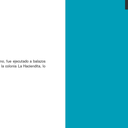
e convivencia de las versiones 2.0 y 3.0
bre de 2023; sin embargo, con el
tarse a la nueva versión, los
r emitiendo sus facturas en la versión
de 2024.
no, fue ejecutado a balazos 
a colonia La Haciendita, lo 
Capturan a hermano
SEP
20
de menor asesinado
en Córdoba, por su