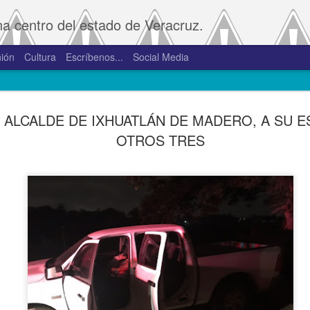
na centro del estado de Veracruz.
ión
Cultura
Escríbenos...
Social Media
SAT amplía
JAN
 ALCALDE DE IXHUATLÁN DE MADERO, A SU E
2
convivenci
OTROS TRES
2.0 y 3.0 
Porte
De la Redacción/Noticias E
Boca del Río, Ver., 2 de en
Administración Tributaria 
procesos que faciliten a lo
comprobantes fiscales y su
septiembre de 2023 la versió
noviembre de 2023.