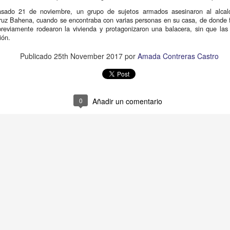
bestida por el ferrocarril la tarde de hoy.
sado 21 de noviembre, un grupo de sujetos armados asesinaron al alcald
ruz Bahena, cuando se encontraba con varias personas en su casa, de donde fu
 hoy occisa se dirigia a sus practicas profesionales en la empresa
previamente rodearon la vivienda y protagonizaron una balacera, sin que las 
ca-Cola, y al llegar a la vía Puebla y 20 poniente no se percató de
ión.
ue el tren se aproximaba debido a que llevaba puestos sus audífonos
éste la arrolló dejándola gravemente herida.
Publicado
25th November 2017
por
Amada Contreras Castro
Hallan mujer muerta en un hotel
UL
31
Córdoba Ver. a 30 de julio 2023.- La tarde de éste domingo fue
encontrado el cuerpo sin vida de una mujer en un conocido hotel
l centro de ésta ciudad.
0
Añadir un comentario
ueron empleados del lugar los que descubrieron el lamentablemente
cho cuando al revisar el lugar se percataron que dentro de la
bitación yacía una mujer sin vida y con múltiples golpes, de
mediato dieron aviso a las autoridades correspondientes.
Muere hombre atropellado en carretera federal
UL
27
Córdoba Veracruz.
atlán los Reyes, Ver., a 25 de julio del 2023.- Un hombre hasta el
omento desconocido, murió prácticamente despedazado, al ser
rollado por varios vehículos en el kilómetro 8 de la carretera federal