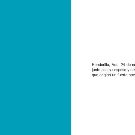
Banderilla, Ver., 24 de 
junto con su esposa y otr
que originó un fuerte ope
Balacera en Poza Rica
OCT
19
De la Redacción/ Noticias
El Líder