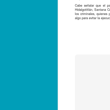
em
Cabe señalar que el pa
Hidalgotitlán, Santana C
La
los criminales, quienes 
Co
algo para evitar la ejecuc
q
y 
J
de
F
he
ha
in
J
Am
m
ar