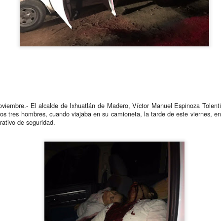
Se informó que el periodo d
sería hasta el 31 de diciem
objetivo de que puedan adap
contribuyentes podrán segui
2.0, hasta el 31 de marzo 
noviembre.- El alcalde de Ixhuatlán de Madero, Víctor Manuel Espinoza Tolenti
os tres hombres, cuando viajaba en su camioneta, la tarde de este viernes, en l
rativo de seguridad.
Liberan a ex alcaldesa
Detienen a dueña de
OCT
SEP
8
25
de Ixhuatlán del Café
periódico por
secuestro, en Poza
De la Redacción/Noticias El Líder