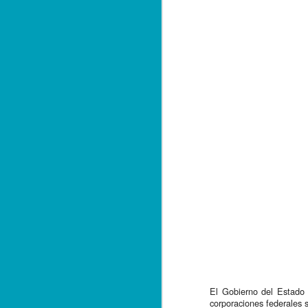
*E
q
c
A
Zo
e
ha
ce
Al
si
A
Te
es
El Gobierno del Estado 
de
corporaciones federales 