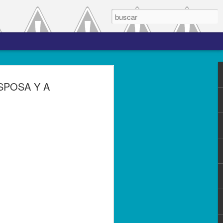
 el periodo de
SPOSA Y A
a entre las versiones
del complemento Carta
l Líder
ero de 2023.- El Servicio de
(SAT), comprometido con mejorar los
s contribuyentes la emisión de los
s complementos, publicó el 28 de
n 3.0, la cual entró en vigor el 25 de