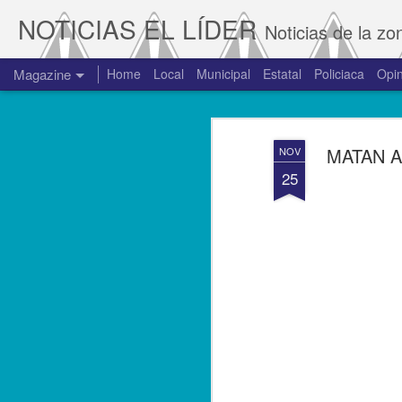
NOTICIAS EL LÍDER
Noticias de la zo
Magazine
Home
Local
Municipal
Estatal
Policiaca
Opin
MATAN A
NOV
25