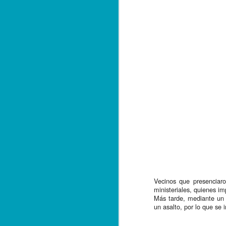
E
qu
A
F
El
de
fe
po
Ta
A
Vecinos que presenciaron
ministeriales, quienes im
Más tarde, mediante un c
un asalto, por lo que se i
*L
in