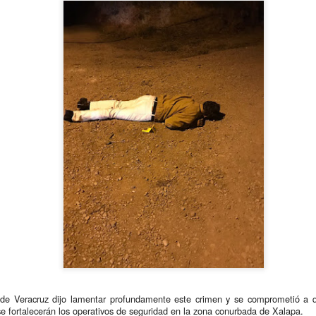
l momento del asesinato fue presenciado por la madre del joven y
uedó grabado en cámaras de seguridad, pero el culpable no ha sido
apturado.
Hallan cuerpo de joven de 19 años.
UG
4
foto de las redes
ngolica Ver., a 3 de agosto 2023.- El pasado 3 de agosto fue
ncontrado el cadáver de una joven en la comunidad de Comalapa, el
llazgo se reportó por medio de una llamada al 911 señalando que era
rca del domicilio del Síndico Municipal Luz María Juárez Pavía.
 llegar las autoridades, revisaron el cuerpo y al notar que no tenia
gnos vitales, acordonaron la zona inmediatamente.
La arrolla el tren al no escucharlo mientras cruzaba la
UG
1
vía
huacán, Puebla a 31 de julio de 2023.- Una joven de 22 años,
tudiante de la licenciatura en administración del Instituto Tecnológico
de Veracruz dijo lamentar profundamente este crimen y se comprometió a qu
 Tehuacán (ITT) identificada como Jeydi Carrera Morales fue
se fortalecerán los operativos de seguridad en la zona conurbada de Xalapa.